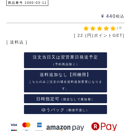
商品番号
1000-03-11
¥
440
税込
1件
[
22
(円)ポイントGET]
送料込
注文当日又は翌営業日発送予定
（予約商品除く）
送料追加なし【同梱用】
こちらのみご注文の場合送料追加変更になりま
す。
日時指定可
（指定なしで最短着）
ゆうパック
（郵便手渡し）