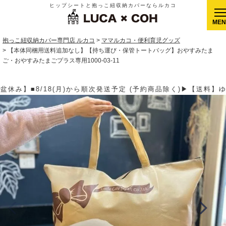
ヒップシートと抱っこ紐収納カバーならルカコ
CLOSE
抱っこ紐収納カバー専門店 ルカコ
ママルカコ・便利育児グッズ
【本体同梱用送料追加なし】【持ち運び・保管トートバッグ】おやすみたま
ご・おやすみたまごプラス専用1000-03-11
約商品除く)▶【送料】ゆうパケット400円(全国一律)、ゆうパック9