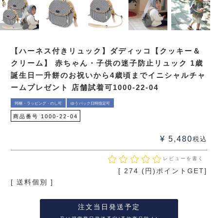
【ハーネス付きリュック】ダディッコ【クッキー＆
クリーム】 赤ちゃん・子供の迷子防止リュック 1歳
誕生日一升餅のお祝いから4歳頃までイニシャルチャ
ームプレゼント 店舗試着可1000-22-04
同梱・ラッピング・のし可
ゆうパック日時指定可
商品番号
1000-22-04
¥
5,480
税込
レビューを書く
[
274
(円)ポイントGET]
送料個別
注文当日発送予定