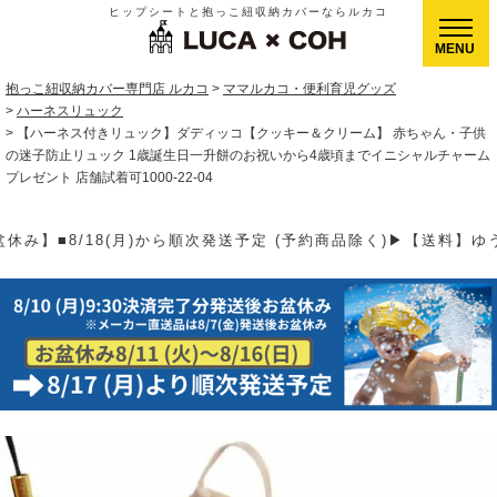
ヒップシートと抱っこ紐収納カバーならルカコ
CLOSE
抱っこ紐収納カバー専門店 ルカコ
ママルカコ・便利育児グッズ
ハーネスリュック
【ハーネス付きリュック】ダディッコ【クッキー＆クリーム】 赤ちゃん・子供
の迷子防止リュック 1歳誕生日一升餅のお祝いから4歳頃までイニシャルチャーム
プレゼント 店舗試着可1000-22-04
 (予約商品除く)▶【送料】ゆうパケット400円(全国一律)、ゆうパ