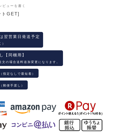
レビューを書く
ントGET]
は翌営業日発送予定
く）
し【同梱用】
注文の場合送料追加変更になります。
（指定なしで最短着）
（郵便手渡し）