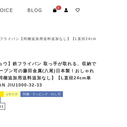
0
OICE
BLOG
フライパン【同梱追加用送料追加なし】【L直径24cm
ュウ】鉄フライパン 取っ手が取れる、収納で
オーブン可の藤田金属(八尾)日本製！おしゃれ
同梱追加用送料追加なし】【L直径24cm単
N JIU1000-32-33
】
Lサイズ
同梱・ラッピング・のし可
33