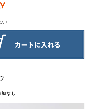
に入り
ウ
追加なし