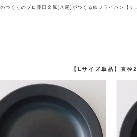
ものづくりのプロ
藤田金属(八尾)
がつくる鉄フライパン【ジ
【Lサイズ単品】直径2