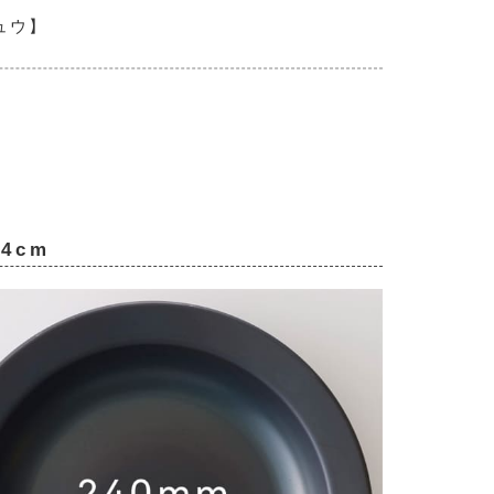
ュウ】
4cm