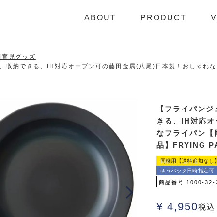
ABOUT
PRODUCT
V
利育児グッズ
、収納できる、IH対応オーブン可の藤田金属(八尾)日本製！おしゃれな
【フライパンジ
きる、IH対応
なフライパン【
品】FRYING PA
同梱用【送料追加なし
ゆうパック日時指定可
商品番号
1000-32-
¥
4,950
税込