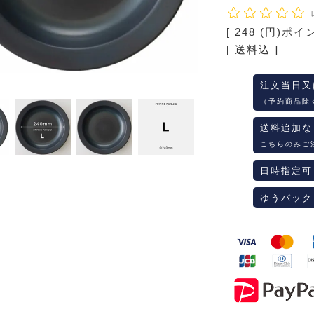
[
248
(円)ポイ
送料込
注文当日又
（予約商品除
送料追加な
こちらのみご
日時指定可
ゆうパック