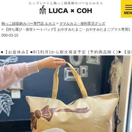
ヒップシートと抱っこ紐収納カバーならルカコ
CLOSE
抱っこ紐収納カバー専門店 ルカコ
ママルカコ・便利育児グッズ
【持ち運び・保管トートバッグ】おやすみたまご・おやすみたまごプラス専用1
000-03-10
 (予約商品除く)▶【送料】ゆうパケット400円(全国一律)、ゆうパ