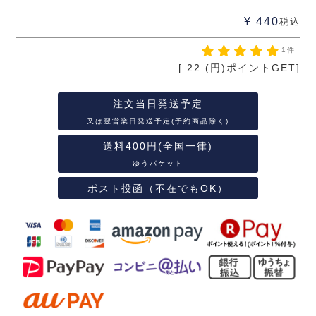
¥
440
税込
1件
[
22
(円)ポイントGET]
注文当日発送予定
又は翌営業日発送予定(予約商品除く)
送料400円(全国一律)
ゆうパケット
ポスト投函（不在でもOK）