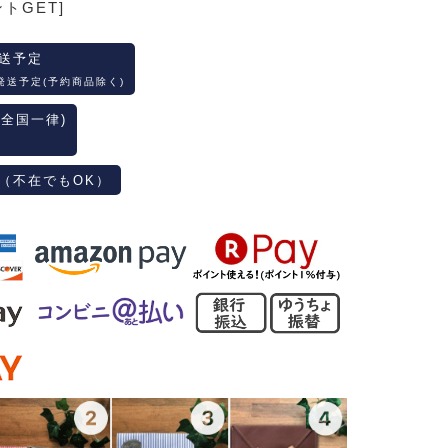
ントGET]
送予定
発送予定(予約商品除く)
(全国一律)
（不在でもOK）