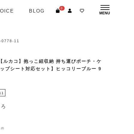
0
OICE
BLOG
778-11
【ルカコ】抱っこ紐収納 持ち運びポーチ・ケ
ヒップシート対応セット】ヒッコリーブルー 9
11
ころ
1件