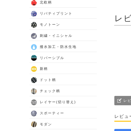
北欧柄
リバティプリント
レ
モノトーン
刺繍・イニシャル
撥水加工・防水生地
リバーシブル
新柄
ドット柄
チェック柄
レビ
レイヤー(切り替え)
スポーティー
レビュ
モダン