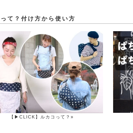
コって？付け方から使い方
【▶CLICK】ルカコって？»