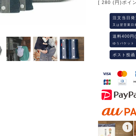
[
280
(円)ポイ
注文当日発
又は翌営業日
送料400円
ゆうパケット
ポスト投函