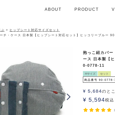
ABOUT
PRODUCT
V
選ぶ
ヒップシート対応サイズセット
チ・ケース 日本製【ヒップシート対応セット】ヒッコリーブルー 90-0
抱っこ紐カバー
ース 日本製【
0-0778-11
Hサイズ
セット
商品番号
90-0778-
¥
5,684
のと
¥
5,594
税込