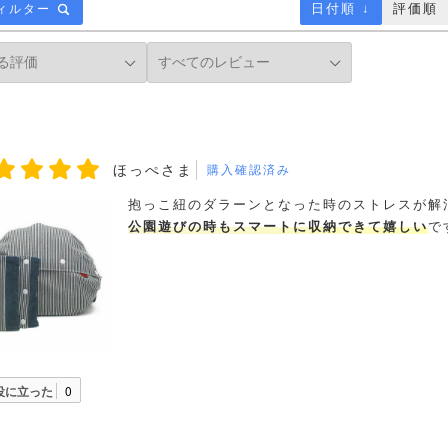
日付順 ↓
評価順
ィルター
ほっぺさま
購入確認済み
抱っこ紐のダラーンとなった時のストレスが解消
公園遊びの時もスマートに収納できて嬉しい
で
役に立った
0