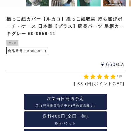
抱っこ紐カバー【ルカコ】抱っこ紐収納 持ち運びポ
ーチ・ケース 日本製【プラス】延長パーツ 星柄カー
キグレー 60-0659-11
プラス
商品番号
60-0659-11
¥
660
税込
1件
[
33
(円)ポイントGET]
注文当日発送予定
又は翌営業日発送予定(予約商品除く)
送料400円(全国一律)
ゆうパケット