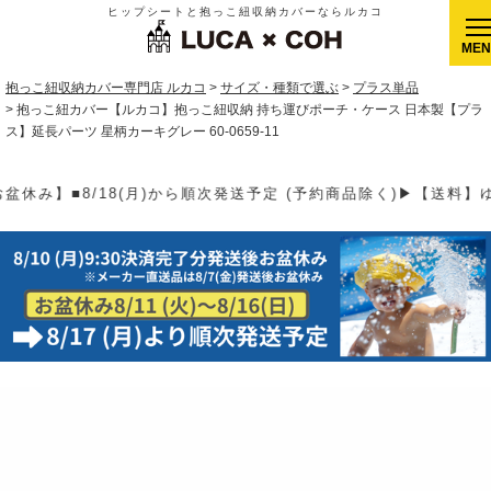
ヒップシートと抱っこ紐収納カバーならルカコ
CLOSE
抱っこ紐収納カバー専門店 ルカコ
サイズ・種類で選ぶ
プラス単品
抱っこ紐カバー【ルカコ】抱っこ紐収納 持ち運びポーチ・ケース 日本製【プラ
ス】延長パーツ 星柄カーキグレー 60-0659-11
予定 (予約商品除く)▶【送料】ゆうパケット400円(全国一律)、ゆ