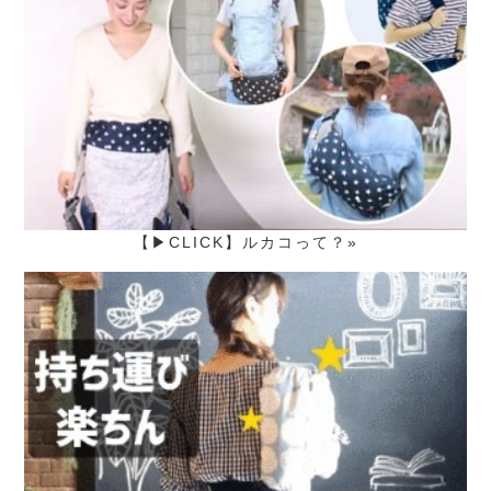
【▶CLICK】ルカコって？»