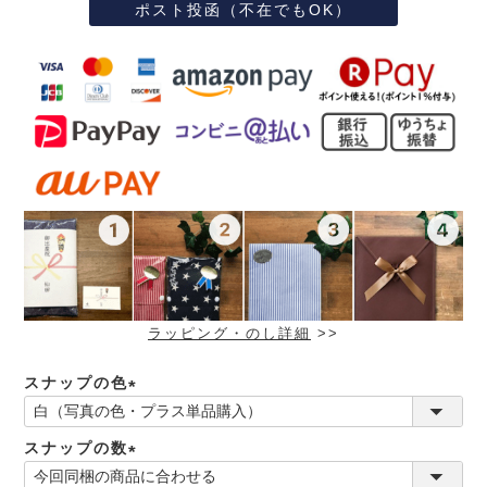
ポスト投函（不在でもOK）
ラッピング・のし詳細
>>
スナップの色
(必
須)
スナップの数
(必