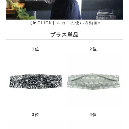
【▶CLICK】ルカコの使い方動画»
プラス単品
1位
2位
3位
4位