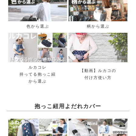
色から選ぶ
柄から選ぶ
ルカコレ
【動画】ルカコの
持ってる抱っこ紐
付け方使い方
から選ぶ
抱っこ紐用よだれカバー