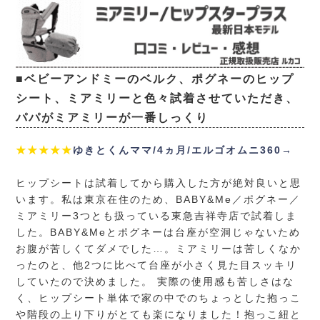
■ベビーアンドミーのベルク、ポグネーのヒップ
シート、ミアミリーと色々試着させていただき、
パパがミアミリーが一番しっくり
★★★★★
ゆきとくんママ/4ヵ月/エルゴオムニ360→
ヒップシートは試着してから購入した方が絶対良いと思
います。私は東京在住のため、BABY&Me／ポグネー／
ミアミリー3つとも扱っている東急吉祥寺店で試着しま
した。BABY&Meとポグネーは台座が空洞じゃないため
お腹が苦しくてダメでした…。ミアミリーは苦しくなか
ったのと、他2つに比べて台座が小さく見た目スッキリ
していたので決めました。 実際の使用感も苦しさはな
く、ヒップシート単体で家の中でのちょっとした抱っこ
や階段の上り下りがとても楽になりました！抱っこ紐と