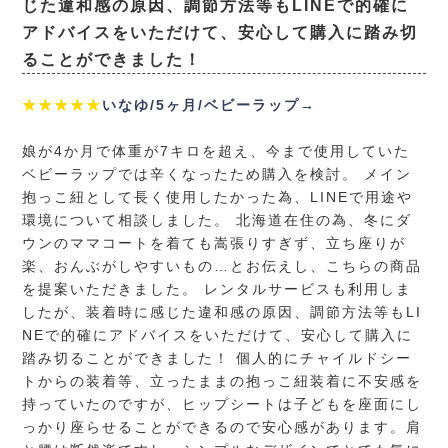
じた違和感の原因、調節方法等もLINEで的確に
アドバイスをいただけて、安心して購入に踏み切
ることができました！
★★★★★
いなゆ/5ヶ月/ベビーラップ→
娘が4か月で体重が7キロを超え、今まで使用していた
ベビーラップでは辛くなったため購入を検討。 メイン
抱っこ紐として長く使用したかった為、LINEで用途や
環境について相談しました。 北海道在住の為、冬にダ
ウンのママコートを着ても嵩張りすぎず、立ち座りが
楽、おんぶがしやすいもの…とお伝えし、こちらの商品
を提案いただきました。 レンタルサービスも利用しま
したが、装着時に感じた違和感の原因、調節方法等もLI
NEで的確にアドバイスをいただけて、安心して購入に
踏み切ることができました！ 個人的にチャイルドシー
トからの装着等、立ったままの抱っこ紐装着に不安感を
持っていたのですが、ヒップシートは子どもを座面にし
っかり座らせることができるので安心感があります。肩