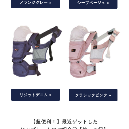
メランジグレー »
シープベージュ »
リジットデニム »
クラシックピンク »
【超便利！】最近ゲットした