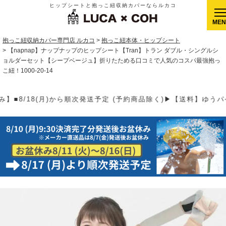
ヒップシートと抱っこ紐収納カバーならルカコ
CLOSE
抱っこ紐収納カバー専門店 ルカコ
抱っこ紐本体・ヒップシート
【napnap】ナップナップのヒップシート【Tran】トラン ダブル・シングルシ
ョルダーセット【シープベージュ】折りたためる口コミで人気のコスパ最強抱っ
こ紐！1000-20-14
次発送予定 (予約商品除く)▶【送料】ゆうパケット400円(全国一律