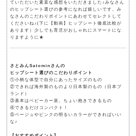
ていただいた素直な感想をいただきました♪みなさん
のヒップシート選びの参考になれば嬉しいです。み
なさんのこだわりポイントにあわせてセレクトして
くださいね♪(下に【動画】ヒップシート徹底比較が
あります）少しでも育児がおしゃれにスマートにな
りますように★
さとみんSatominさんの
ヒップシート選びのこだわりポイント
①小柄な体型で自分にあったサイズのもの
②できれば海外製のものより日本製のもの（日本ブ
ランド）
③基本はベビーカー派。ちょい抱きできるもの
④できるだけコンパクト！
⑤ベージュやピンクの明るいカラーができればいい
な♪
【おすすめポイント】