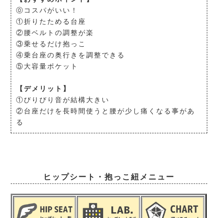
⓪コスパがいい！
①折りたためる台座
②腰ベルトの調整が楽
③乗せるだけ抱っこ
④乗台座の奥行きを調整できる
⑤大容量ポケット
【デメリット】
①びりびり音が結構大きい
②台座だけを長時間使うと腰が少し痛くなる事があ
る
ヒップシート・抱っこ紐メニュー