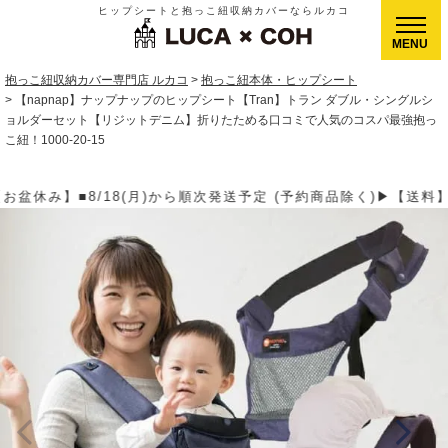
ヒップシートと抱っこ紐収納カバーならルカコ
CLOSE
抱っこ紐収納カバー専門店 ルカコ
抱っこ紐本体・ヒップシート
【napnap】ナップナップのヒップシート【Tran】トラン ダブル・シングルシ
ョルダーセット【リジットデニム】折りたためる口コミで人気のコスパ最強抱っ
こ紐！1000-20-15
ら順次発送予定 (予約商品除く)▶【送料】ゆうパケット400円(全国