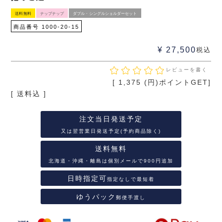
送料無料
ナップナップ
ダブル・シングルショルダーセット
商品番号
1000-20-15
¥
27,500
税込
レビューを書く
[
1,375
(円)ポイントGET]
送料込
注文当日発送予定
又は翌営業日発送予定(予約商品除く)
送料無料
北海道・沖縄・離島は個別メールで900円追加
日時指定可
指定なしで最短着
ゆうパック
郵便手渡し