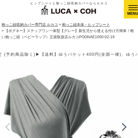
ヒップシートと抱っこ紐収納カバーならルカコ
CLOSE
抱っこ紐収納カバー専門店 ルカコ
抱っこ紐本体・ヒップシート
【ポグネー】ステップワン一体型【グレー】新生児から使える付け方簡単！軽
い抱っこ紐（ベビーラップ）正規取扱店ルカコPOGNAE1000-02-19
うパケット400円(全国一律)、ゆうパック900円(沖縄北海道除く）