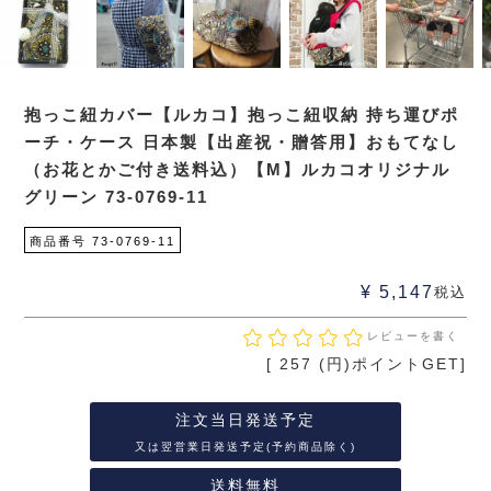
抱っこ紐カバー【ルカコ】抱っこ紐収納 持ち運びポ
ーチ・ケース 日本製【出産祝・贈答用】おもてなし
（お花とかご付き送料込）【M】ルカコオリジナル
グリーン 73-0769-11
商品番号
73-0769-11
¥
5,147
税込
レビューを書く
[
257
(円)ポイントGET]
注文当日発送予定
又は翌営業日発送予定(予約商品除く)
送料無料