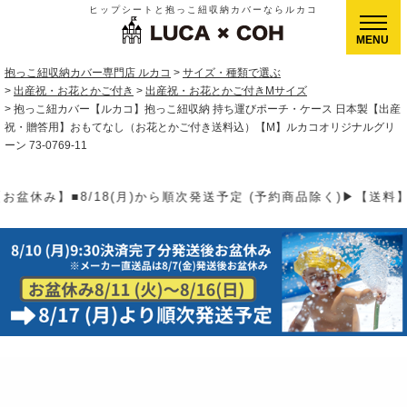
ヒップシートと抱っこ紐収納カバーならルカコ
CLOSE
抱っこ紐収納カバー専門店 ルカコ
サイズ・種類で選ぶ
出産祝・お花とかご付き
出産祝・お花とかご付きMサイズ
抱っこ紐カバー【ルカコ】抱っこ紐収納 持ち運びポーチ・ケース 日本製【出産
祝・贈答用】おもてなし（お花とかご付き送料込）【M】ルカコオリジナルグリ
ーン 73-0769-11
(予約商品除く)▶【送料】ゆうパケット400円(全国一律)、ゆうパッ