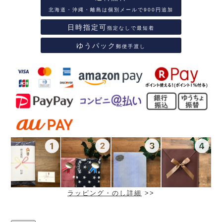
北海道・沖縄・離島は個別メールで900円追加
日時指定可
指定なしで最短着
ゆうパック
郵便手渡し
ラッピング・のし詳細
>>