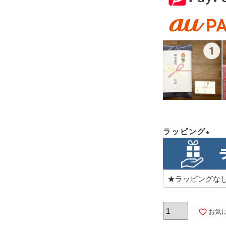
ラッピング
(必
須)
お気