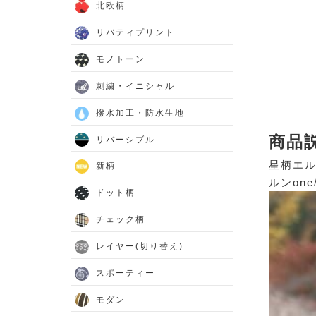
北欧柄
リバティプリント
モノトーン
刺繍・イニシャル
撥水加工・防水生地
商品
リバーシブル
星柄エル
新柄
ルンon
ドット柄
チェック柄
レイヤー(切り替え)
スポーティー
モダン