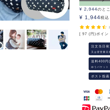
¥
2,944
のと
¥
1,944
税込
[
97
(円)ポイン
注文当日発
又は翌営業日
送料400円
ゆうパケット
ポスト投函