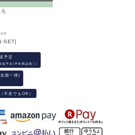
ころ
26件
トGET]
送予定
発送予定(予約商品除く)
(全国一律)
（不在でもOK）