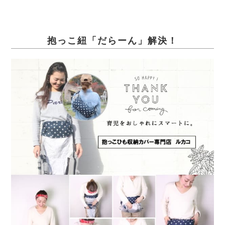
抱っこ紐「だらーん」解決！