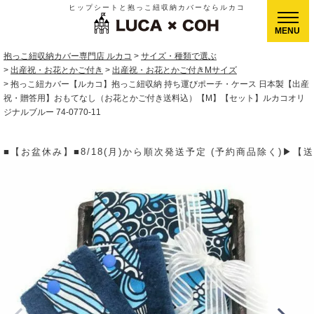
ヒップシートと抱っこ紐収納カバーならルカコ
CLOSE
抱っこ紐収納カバー専門店 ルカコ
サイズ・種類で選ぶ
出産祝・お花とかご付き
出産祝・お花とかご付きMサイズ
抱っこ紐カバー【ルカコ】抱っこ紐収納 持ち運びポーチ・ケース 日本製【出産
祝・贈答用】おもてなし（お花とかご付き送料込）【M】【セット】ルカコオリ
ジナルブルー 74-0770-11
順次発送予定 (予約商品除く)▶【送料】ゆうパケット400円(全国一