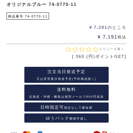
オリジナルブルー 74-0770-11
商品番号
74-0770-11
¥
7,281
のところ
¥
7,191
税込
レビューを書く
[
360
(円)ポイントGET]
注文当日発送予定
又は翌営業日発送予定(予約商品除く)
送料無料
北海道・沖縄・離島は個別メールで900円追加
日時指定可
指定なしで最短着
ゆうパック
郵便手渡し