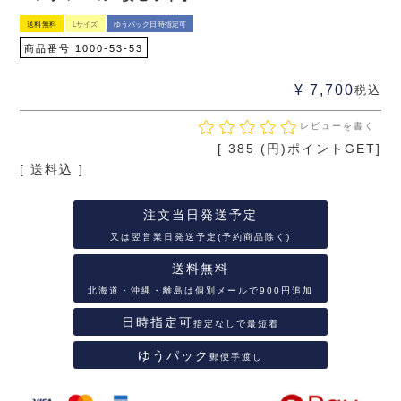
送料無料
Lサイズ
ゆうパック日時指定可
商品番号
1000-53-53
¥
7,700
税込
レビューを書く
[
385
(円)ポイントGET]
送料込
注文当日発送予定
又は翌営業日発送予定(予約商品除く)
送料無料
北海道・沖縄・離島は個別メールで900円追加
日時指定可
指定なしで最短着
ゆうパック
郵便手渡し