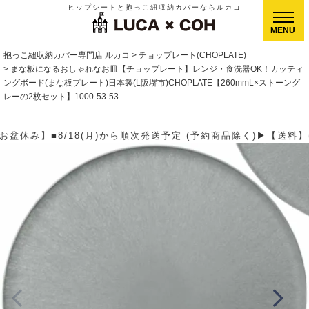
ヒップシートと抱っこ紐収納カバーならルカコ
CLOSE
抱っこ紐収納カバー専門店 ルカコ
チョップレート(CHOPLATE)
まな板になるおしゃれなお皿【チョップレート】レンジ・食洗器OK！カッティ
ングボード(まな板プレート)日本製(L阪堺市)CHOPLATE【260mmL×ストーング
レーの2枚セット】1000-53-53
次発送予定 (予約商品除く)▶【送料】ゆうパケット400円(全国一律