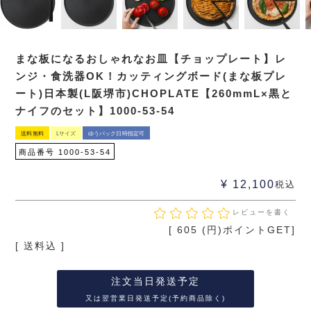
まな板になるおしゃれなお皿【チョップレート】レ
ンジ・食洗器OK！カッティングボード(まな板プレ
ート)日本製(L阪堺市)CHOPLATE【260mmL×黒と
ナイフのセット】1000-53-54
送料無料
Lサイズ
ゆうパック日時指定可
商品番号
1000-53-54
¥
12,100
税込
レビューを書く
[
605
(円)ポイントGET]
送料込
注文当日発送予定
又は翌営業日発送予定(予約商品除く)