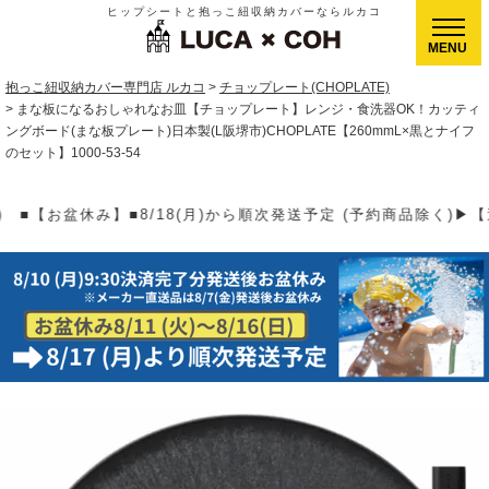
ヒップシートと抱っこ紐収納カバーならルカコ
CLOSE
抱っこ紐収納カバー専門店 ルカコ
チョップレート(CHOPLATE)
まな板になるおしゃれなお皿【チョップレート】レンジ・食洗器OK！カッティ
ングボード(まな板プレート)日本製(L阪堺市)CHOPLATE【260mmL×黒とナイフ
のセット】1000-53-54
)から順次発送予定 (予約商品除く)▶【送料】ゆうパケット400円(