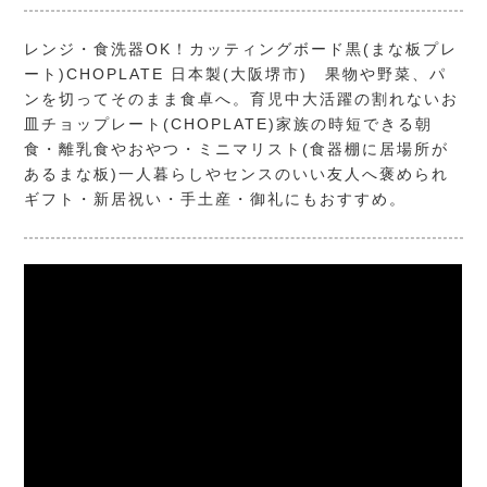
レンジ・食洗器OK！カッティングボード黒(まな板プレ
ート)CHOPLATE 日本製(大阪堺市) 果物や野菜、パ
ンを切ってそのまま食卓へ。育児中大活躍の割れないお
皿チョップレート(CHOPLATE)家族の時短できる朝
食・離乳食やおやつ・ミニマリスト(食器棚に居場所が
あるまな板)一人暮らしやセンスのいい友人へ褒められ
ギフト・新居祝い・手土産・御礼にもおすすめ。