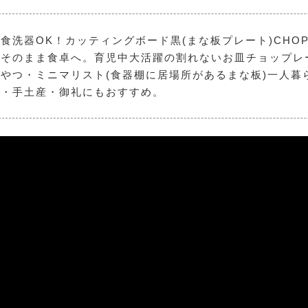
食洗器OK！カッティングボード黒(まな板プレート)CHOP
そのまま食卓へ。育児中大活躍の割れないお皿チョップレート
やつ・ミニマリスト(食器棚に居場所があるまな板)一人暮
い・手土産・御礼にもおすすめ。