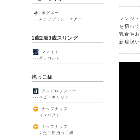
ポグネー
レンジ・
---ステップワン・エアー
を切って
乳食やお
1歳2歳3歳スリング
新居祝
ママイト
---ダッコルト
抱っこ紐
アンドロソフィー
---ベビーキャリア
ナップナップ
---コンパクト
ナップナップ
---ふたご用抱っこ紐