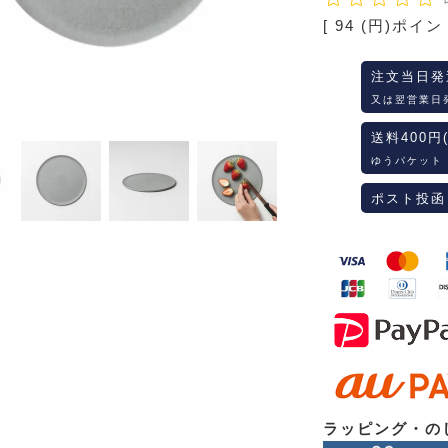
[
94
(円)ポイン
注文当日発
又は翌営業日
送料400円
ゆうパケット
ポスト投函
ラッピング・の