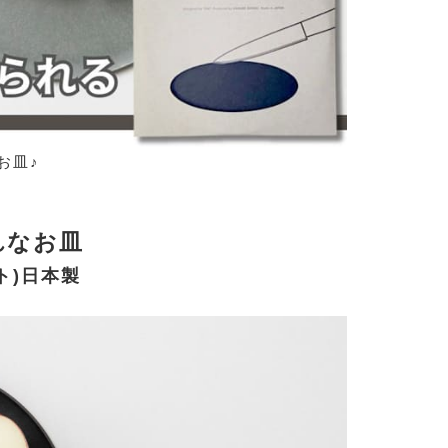
お皿♪
れなお皿
ト)日本製