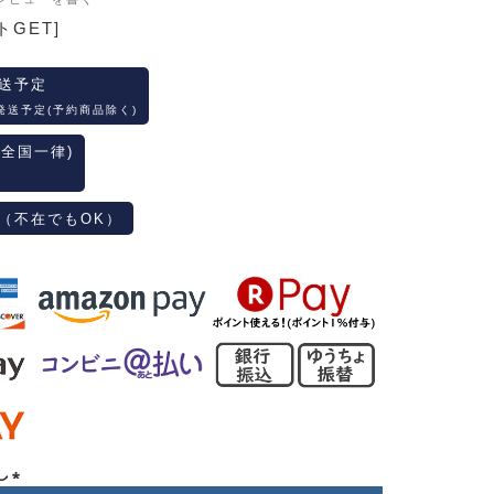
トGET]
送予定
発送予定(予約商品除く)
(全国一律)
（不在でもOK）
し