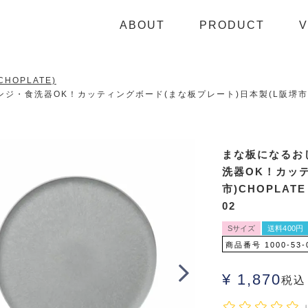
ABOUT
PRODUCT
V
HOPLATE)
食洗器OK！カッティングボード(まな板プレート)日本製(L阪堺市)CHO
まな板になるお
洗器OK！カッテ
市)CHOPLAT
02
Sサイズ
送料400円
商品番号
1000-53-
¥
1,870
税込