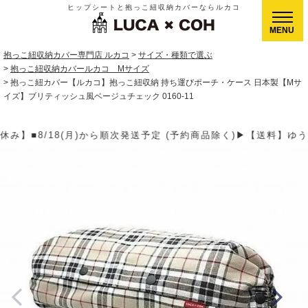
ヒップシートと抱っこ紐収納カバーならルカコ
CLOSE
抱っこ紐収納カバー専門店 ルカコ
サイズ・種類で選ぶ
抱っこ紐収納カバールカコ Mサイズ
抱っこ紐カバー【ルカコ】抱っこ紐収納 持ち運びポーチ・ケース 日本製【Mサ
イズ】ブリティッシュ風ベージュチェック 0160-11
約商品除く)▶【送料】ゆうパケット400円(全国一律)、ゆうパック9