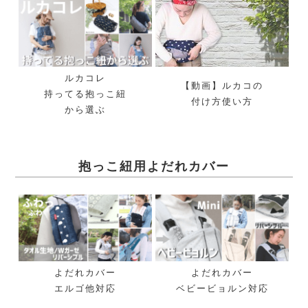
ルカコレ
【動画】ルカコの
持ってる抱っこ紐
付け方使い方
から選ぶ
抱っこ紐用よだれカバー
よだれカバー
よだれカバー
エルゴ他対応
ベビービョルン対応