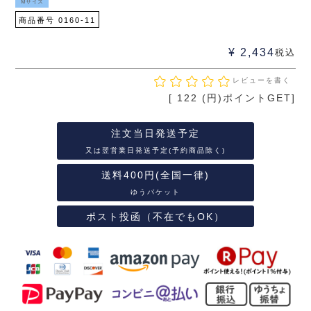
Mサイズ
商品番号
0160-11
¥
2,434
税込
レビューを書く
[
122
(円)ポイントGET]
注文当日発送予定
又は翌営業日発送予定(予約商品除く)
送料400円(全国一律)
ゆうパケット
ポスト投函（不在でもOK）