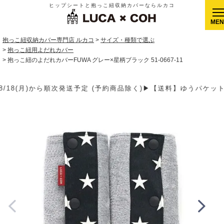
ヒップシートと抱っこ紐収納カバーならルカコ
CLOSE
抱っこ紐収納カバー専門店 ルカコ
サイズ・種類で選ぶ
抱っこ紐用よだれカバー
抱っこ紐のよだれカバーFUWA グレー×星柄ブラック 51-0667-11
約商品除く)▶【送料】ゆうパケット400円(全国一律)、ゆうパック9