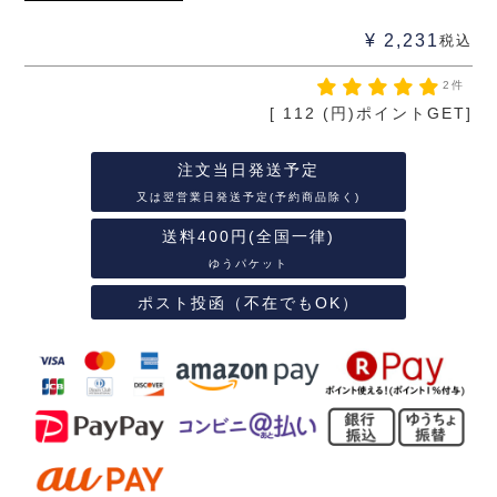
¥
2,231
税込
2件
[
112
(円)ポイントGET]
注文当日発送予定
又は翌営業日発送予定(予約商品除く)
送料400円(全国一律)
ゆうパケット
ポスト投函（不在でもOK）