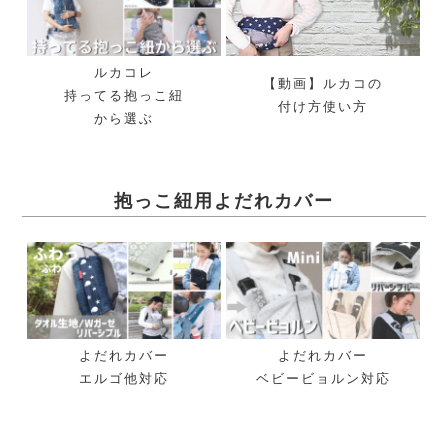
ルカコレ
【動画】ルカコの
持ってる抱っこ紐
付け方使い方
から選ぶ
抱っこ紐用よだれカバー
よだれカバー
よだれカバー
エルゴ他対応
ベビービョルン対応