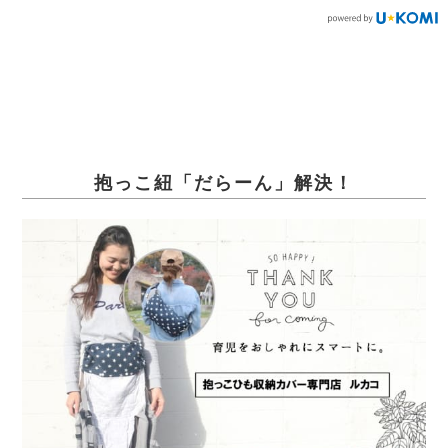
抱っこ紐「だらーん」解決！