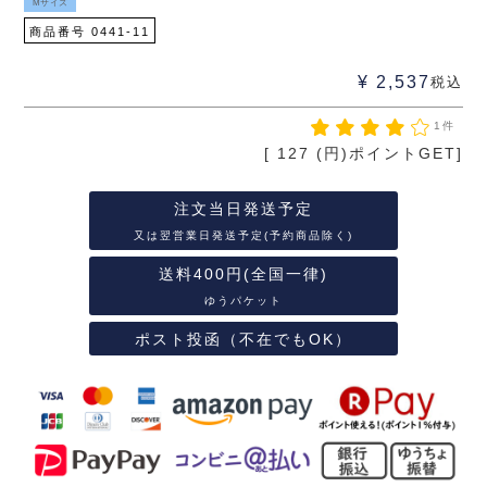
Mサイズ
商品番号
0441-11
¥
2,537
税込
1件
[
127
(円)ポイントGET]
注文当日発送予定
又は翌営業日発送予定(予約商品除く)
送料400円(全国一律)
ゆうパケット
ポスト投函（不在でもOK）