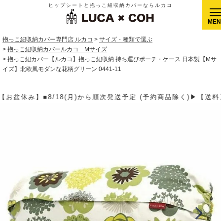
ヒップシートと抱っこ紐収納カバーならルカコ
CLOSE
抱っこ紐収納カバー専門店 ルカコ
サイズ・種類で選ぶ
抱っこ紐収納カバールカコ Mサイズ
抱っこ紐カバー【ルカコ】抱っこ紐収納 持ち運びポーチ・ケース 日本製【Mサ
イズ】北欧風モダンな花柄グリーン 0441-11
予定 (予約商品除く)▶【送料】ゆうパケット400円(全国一律)、ゆ