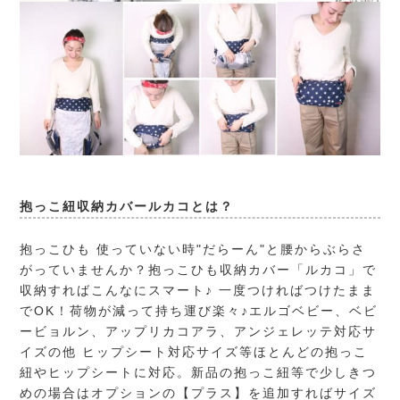
抱っこ紐収納カバールカコとは？
抱っこひも 使っていない時"だらーん"と腰からぶらさ
がっていませんか？抱っこひも収納カバー「ルカコ」で
収納すればこんなにスマート♪ 一度つければつけたまま
でOK！荷物が減って持ち運び楽々♪エルゴベビー、ベビ
ービョルン、アップリカコアラ、アンジェレッテ対応サ
イズの他 ヒップシート対応サイズ等ほとんどの抱っこ
紐やヒップシートに対応。新品の抱っこ紐等で少しきつ
めの場合はオプションの【プラス】を追加すればサイズ