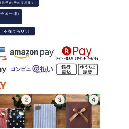
発送予定(予約商品除く)
(全国一律)
（不在でもOK）