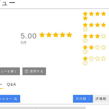
ビュー
5.00
5件
ューを書く
質問する
ー
Q&A
日付順 ↓
評価順
ィルター