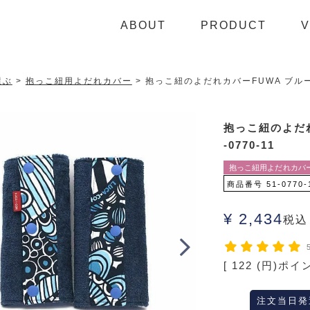
ABOUT
PRODUCT
V
選ぶ
抱っこ紐用よだれカバー
抱っこ紐のよだれカバーFUWA ブルー×
抱っこ紐のよだれ
-0770-11
抱っこ紐用よだれカバ
商品番号
51-0770-
¥
2,434
税込
[
122
(円)ポイ
注文当日発