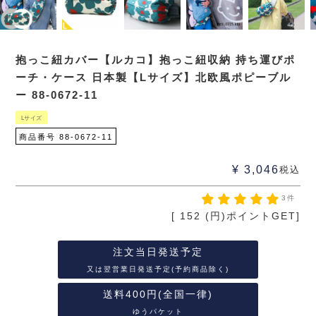
抱っこ紐カバー【ルカコ】抱っこ紐収納 持ち運びポ
ーチ・ケース 日本製【Lサイズ】北欧風ポピーブル
ー 88-0672-11
Lサイズ
商品番号
88-0672-11
¥
3,046
税込
3件
[
152
(円)ポイントGET]
注文当日発送予定
又は翌営業日発送予定(予約商品除く)
送料400円(全国一律)
ゆうパケット