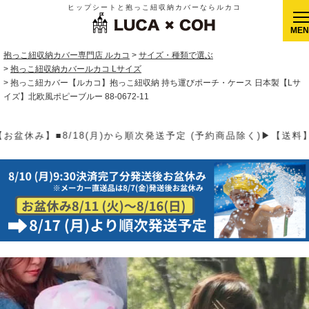
ヒップシートと抱っこ紐収納カバーならルカコ
CLOSE
抱っこ紐収納カバー専門店 ルカコ
サイズ・種類で選ぶ
抱っこ紐収納カバールカコ Lサイズ
抱っこ紐カバー【ルカコ】抱っこ紐収納 持ち運びポーチ・ケース 日本製【Lサ
イズ】北欧風ポピーブルー 88-0672-11
(予約商品除く)▶【送料】ゆうパケット400円(全国一律)、ゆうパッ