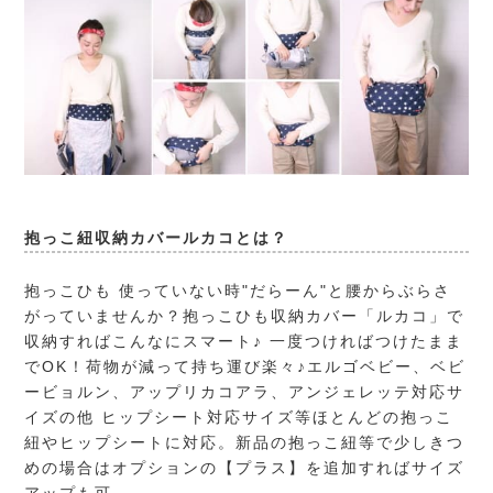
抱っこ紐収納カバールカコとは？
抱っこひも 使っていない時"だらーん"と腰からぶらさ
がっていませんか？抱っこひも収納カバー「ルカコ」で
収納すればこんなにスマート♪ 一度つければつけたまま
でOK！荷物が減って持ち運び楽々♪エルゴベビー、ベビ
ービョルン、アップリカコアラ、アンジェレッテ対応サ
イズの他 ヒップシート対応サイズ等ほとんどの抱っこ
紐やヒップシートに対応。新品の抱っこ紐等で少しきつ
めの場合はオプションの【プラス】を追加すればサイズ