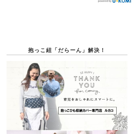
抱っこ紐「だらーん」解決！