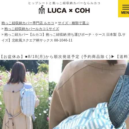
ヒップシートと抱っこ紐収納カバーならルカコ
CLOSE
抱っこ紐収納カバー専門店 ルカコ
サイズ・種類で選ぶ
抱っこ紐収納カバールカコ Lサイズ
抱っこ紐カバー【ルカコ】抱っこ紐収納 持ち運びポーチ・ケース 日本製【Lサ
イズ】北欧風スクエア柄サックス 88-1046-11
 (予約商品除く)▶【送料】ゆうパケット400円(全国一律)、ゆうパ