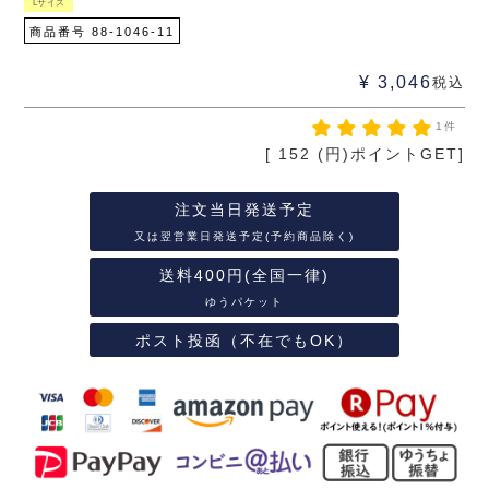
Lサイズ
商品番号
88-1046-11
¥
3,046
税込
1件
[
152
(円)ポイントGET]
注文当日発送予定
又は翌営業日発送予定(予約商品除く)
送料400円(全国一律)
ゆうパケット
ポスト投函（不在でもOK）