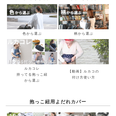
色から選ぶ
柄から選ぶ
ルカコレ
【動画】ルカコの
持ってる抱っこ紐
付け方使い方
から選ぶ
抱っこ紐用よだれカバー