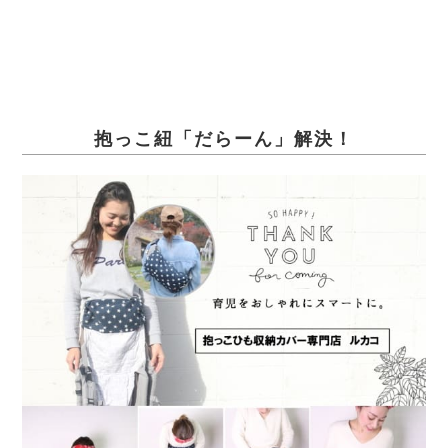
抱っこ紐「だらーん」解決！