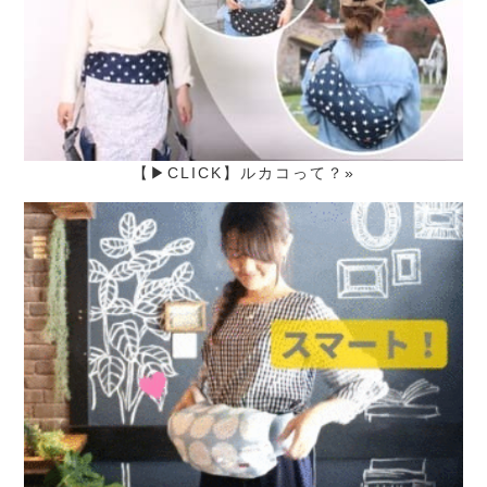
【▶CLICK】ルカコって？»