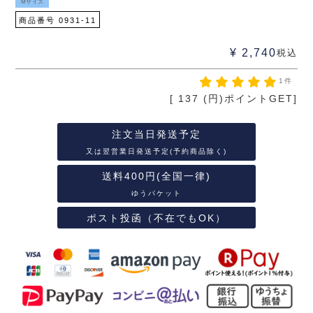
Mサイズ
商品番号
0931-11
¥
2,740
税込
1件
[
137
(円)ポイントGET]
注文当日発送予定
又は翌営業日発送予定(予約商品除く)
送料400円(全国一律)
ゆうパケット
ポスト投函（不在でもOK）