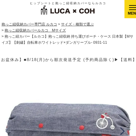
ヒップシートと抱っこ紐収納カバーならルカコ
CLOSE
抱っこ紐収納カバー専門店 ルカコ
サイズ・種類で選ぶ
抱っこ紐収納カバールカコ Mサイズ
抱っこ紐カバー【ルカコ】抱っこ紐収納 持ち運びポーチ・ケース 日本製【Mサ
イズ】【刺繍】自転車ホワイトレッド×ダンガリーブル- 0931-11
 (予約商品除く)▶【送料】ゆうパケット400円(全国一律)、ゆうパ