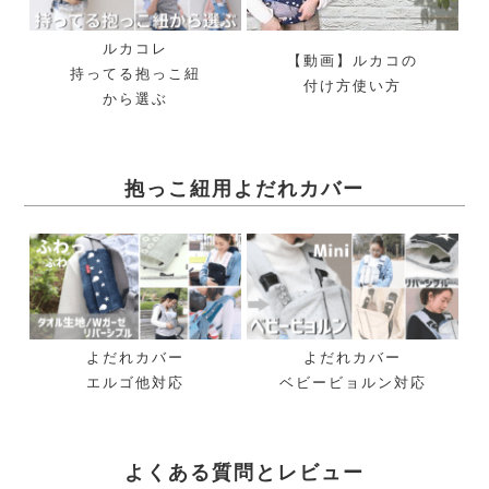
ルカコレ
【動画】ルカコの
持ってる抱っこ紐
付け方使い方
から選ぶ
抱っこ紐用よだれカバー
よだれカバー
よだれカバー
エルゴ他対応
ベビービョルン対応
よくある質問とレビュー