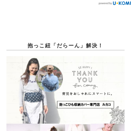
抱っこ紐「だらーん」解決！