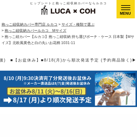
ヒップシートと抱っこ紐収納カバーならルカコ
CLOSE
抱っこ紐収納カバー専門店 ルカコ
サイズ・種類で選ぶ
抱っこ紐収納カバールカコ Mサイズ
抱っこ紐カバー【ルカコ】抱っこ紐収納 持ち運びポーチ・ケース 日本製【Mサ
イズ】北欧風黄色と白の丸いお花柄 1031-11
予定 (予約商品除く)▶【送料】ゆうパケット400円(全国一律)、