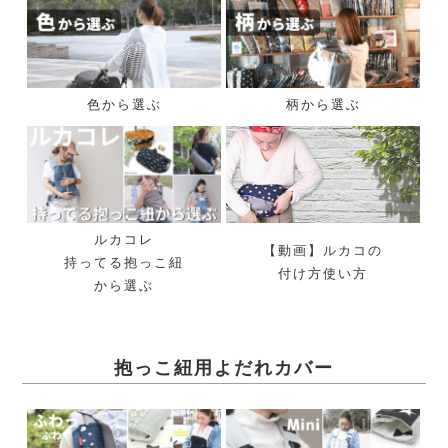
色から選ぶ
柄から選ぶ
ルカコレ
【動画】ルカコの
持ってる抱っこ紐
付け方使い方
から選ぶ
抱っこ紐用よだれカバー