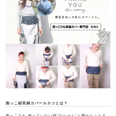
抱っこ紐収納カバールカコとは？
抱っこひも 使っていない時"だらーん"と腰からぶらさ