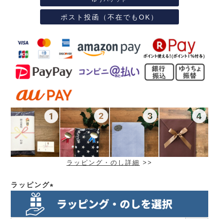
ポスト投函（不在でもOK）
ラッピング・のし詳細
>>
ラッピング
(必
須)