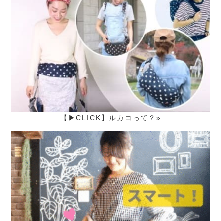
【▶CLICK】ルカコって？»