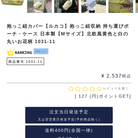
抱っこ紐カバー【ルカコ】抱っこ紐収納 持ち運びポ
ーチ・ケース 日本製【Mサイズ】北欧風黄色と白の
丸いお花柄 1031-11
Mサイズ
商品番号
1031-11
¥
2,537
税込
レビューを書く
[
127
(円)ポイントGET]
注文当日発送予定
又は翌営業日発送予定(予約商品除く)
送料400円(全国一律)
ゆうパケット