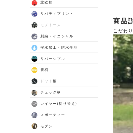
北欧柄
リバティプリント
商品
モノトーン
こだわり
刺繍・イニシャル
撥水加工・防水生地
リバーシブル
新柄
ドット柄
チェック柄
レイヤー(切り替え)
スポーティー
モダン