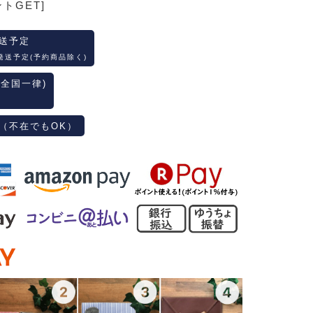
ントGET]
送予定
発送予定(予約商品除く)
(全国一律)
（不在でもOK）