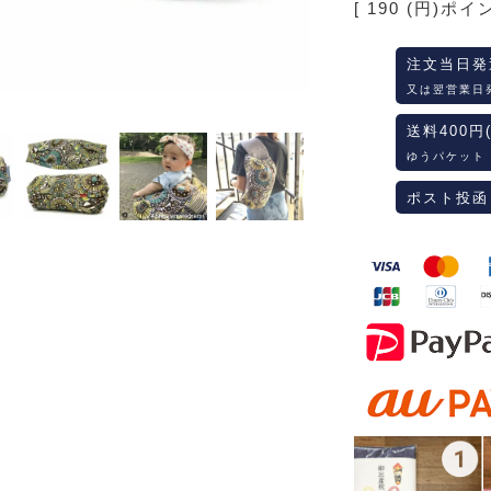
[
190
(円)ポイ
注文当日発
又は翌営業日
送料400円
ゆうパケット
ポスト投函