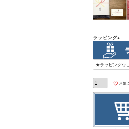
ラッピング
(必
須)
お気