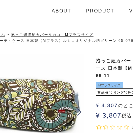
ABOUT
PRODUCT
V
選ぶ
抱っこ紐収納カバールカコ Mプラスサイズ
チ・ケース 日本製【Mプラス】ルカコオリジナル柄グリーン 65-0769
抱っこ紐カバー
ース 日本製【M
69-11
Mプラスサイズ
商品番号
65-0769-
¥
4,307
のと
¥
3,807
税込