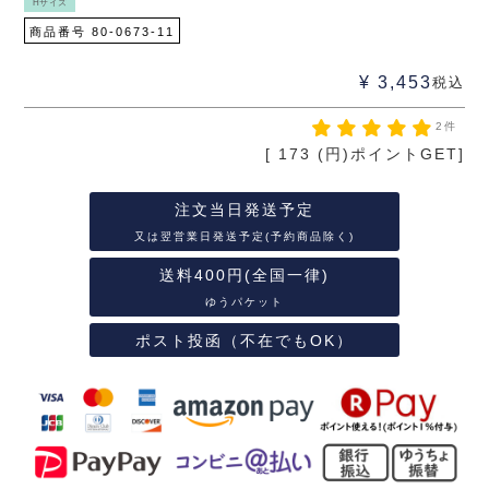
Hサイズ
商品番号
80-0673-11
¥
3,453
税込
2件
[
173
(円)ポイントGET]
注文当日発送予定
又は翌営業日発送予定(予約商品除く)
送料400円(全国一律)
ゆうパケット
ポスト投函（不在でもOK）