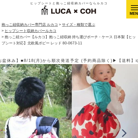
ヒップシートと抱っこ紐収納カバーならルカコ
CLOSE
抱っこ紐収納カバー専門店 ルカコ
サイズ・種類で選ぶ
ヒップシート収納カバールカコ
抱っこ紐カバー【ルカコ】抱っこ紐収納 持ち運びポーチ・ケース 日本製【ヒッ
プシート対応】北欧風ポピー レッド 80-0673-11
約商品除く)▶【送料】ゆうパケット400円(全国一律)、ゆうパック