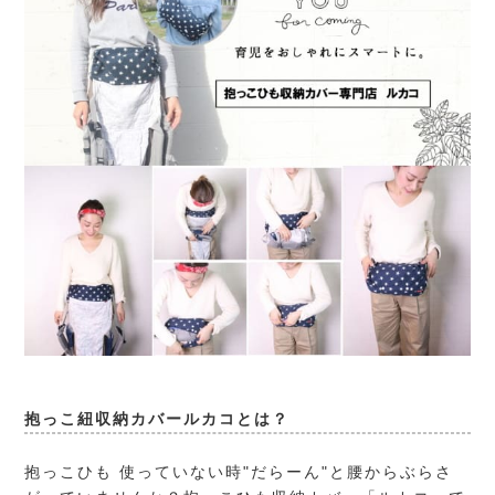
抱っこ紐収納カバールカコとは？
抱っこひも 使っていない時"だらーん"と腰からぶらさ