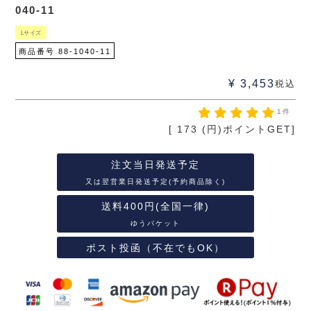
040-11
Lサイズ
商品番号
88-1040-11
¥
3,453
税込
1件
[
173
(円)ポイントGET]
注文当日発送予定
又は翌営業日発送予定(予約商品除く)
送料400円(全国一律)
ゆうパケット
ポスト投函（不在でもOK）