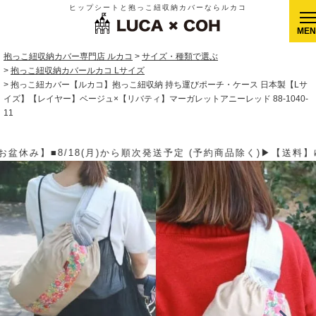
ヒップシートと抱っこ紐収納カバーならルカコ
CLOSE
抱っこ紐収納カバー専門店 ルカコ
サイズ・種類で選ぶ
抱っこ紐収納カバールカコ Lサイズ
抱っこ紐カバー【ルカコ】抱っこ紐収納 持ち運びポーチ・ケース 日本製【Lサ
イズ】【レイヤー】ベージュ×【リバティ】マーガレットアニーレッド 88-1040-
11
(予約商品除く)▶【送料】ゆうパケット400円(全国一律)、ゆうパッ