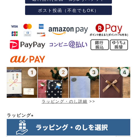
ポスト投函（不在でもOK）
ラッピング・のし詳細
>>
ラッピング
(必
須)