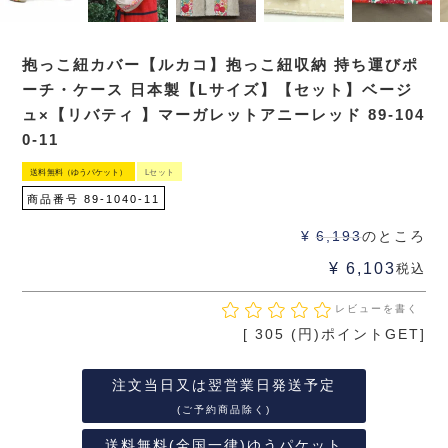
抱っこ紐カバー【ルカコ】抱っこ紐収納 持ち運びポ
ーチ・ケース 日本製【Lサイズ】【セット】ベージ
ュ×【リバティ 】マーガレットアニーレッド 89-104
0-11
送料無料（ゆうパケット）
Lセット
商品番号
89-1040-11
¥
6,193
のところ
¥
6,103
税込
レビューを書く
[
305
(円)ポイントGET]
注文当日又は翌営業日発送予定
(ご予約商品除く)
送料無料(全国一律)ゆうパケット