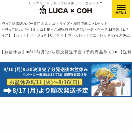
ヒップシートと抱っこ紐収納カバーならルカコ
CLOSE
抱っこ紐収納カバー専門店 ルカコ
サイズ・種類で選ぶ
Lセット
抱っこ紐カバー【ルカコ】抱っこ紐収納 持ち運びポーチ・ケース 日本製【Lサ
イズ】【セット】ベージュ×【リバティ 】マーガレットアニーレッド 89-1040-11
(予約商品除く)▶【送料】ゆうパケット400円(全国一律)、ゆうパッ