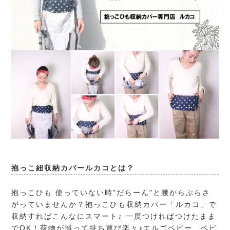
抱っこ紐収納カバールカコとは？
抱っこひも 使っていない時"だらーん"と腰からぶらさ
がっていませんか？抱っこひも収納カバー「ルカコ」で
収納すればこんなにスマート♪ 一度つければつけたまま
でOK！荷物が減って持ち運び楽々♪エルゴベビー、ベビ