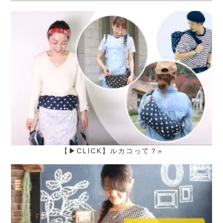
【▶CLICK】ルカコって？»