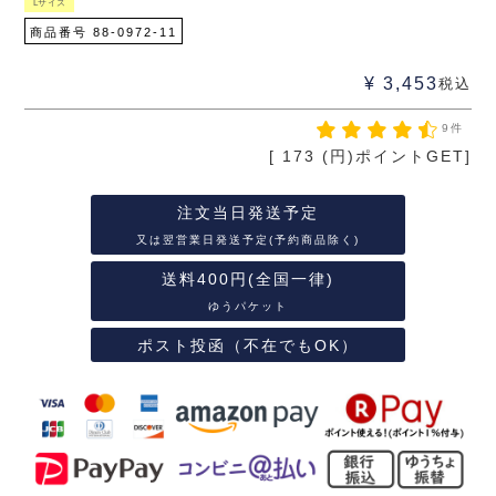
Lサイズ
商品番号
88-0972-11
¥
3,453
税込
9件
[
173
(円)ポイントGET]
注文当日発送予定
又は翌営業日発送予定(予約商品除く)
送料400円(全国一律)
ゆうパケット
ポスト投函（不在でもOK）