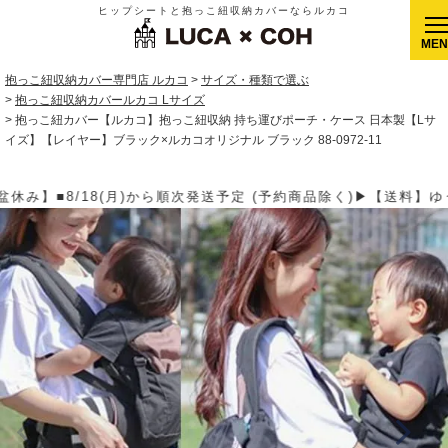
ヒップシートと抱っこ紐収納カバーならルカコ
CLOSE
抱っこ紐収納カバー専門店 ルカコ
サイズ・種類で選ぶ
抱っこ紐収納カバールカコ Lサイズ
抱っこ紐カバー【ルカコ】抱っこ紐収納 持ち運びポーチ・ケース 日本製【Lサ
イズ】【レイヤー】ブラック×ルカコオリジナル ブラック 88-0972-11
約商品除く)▶【送料】ゆうパケット400円(全国一律)、ゆうパック9