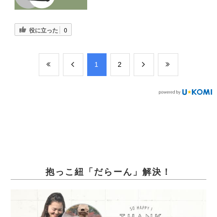
役に立った
0
​1
​2
抱っこ紐「だらーん」解決！