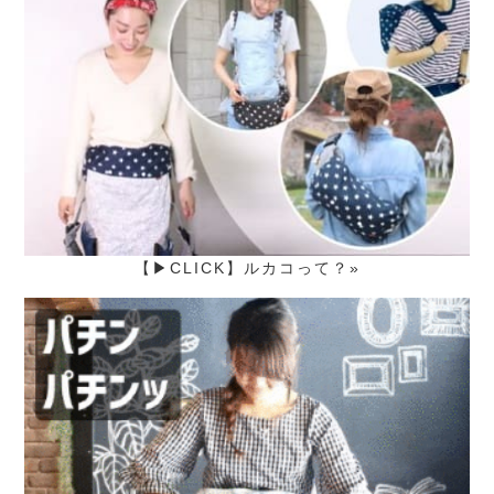
【▶CLICK】ルカコって？»