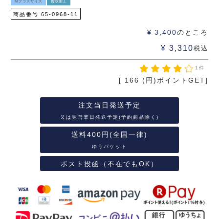
Mプラスサイズ
撥水加工
商品番号
65-0968-11
¥
3,400
のところ
¥
3,310
税込
1件
[
166
(円)ポイントGET]
注文当日発送予定
又は翌営業日発送予定(予約商品除く)
送料400円(全国一律)
ゆうパケット
ポスト投函（不在でもOK）