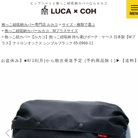
ヒップシートと抱っこ紐収納カバーならルカコ
CLOSE
抱っこ紐収納カバー専門店 ルカコ
サイズ・種類で選ぶ
抱っこ紐収納カバールカコ Mプラスサイズ
抱っこ紐カバー【ルカコ】抱っこ紐収納 持ち運びポーチ・ケース 日本製【Mプ
ラス】ナイロンオックス シンプルブラック 65-0968-11
定 (予約商品除く)▶【送料】ゆうパケット400円(全国一律)、ゆう