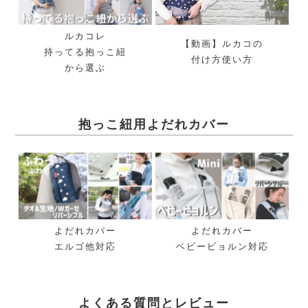
ルカコレ
【動画】ルカコの
持ってる抱っこ紐
付け方使い方
から選ぶ
抱っこ紐用よだれカバー
よだれカバー
よだれカバー
エルゴ他対応
ベビービョルン対応
よくある質問とレビュー