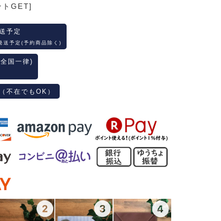
ントGET]
送予定
発送予定(予約商品除く)
(全国一律)
（不在でもOK）