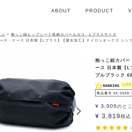
ABOUT
PRODUCT
V
選ぶ
抱っこ紐ヒップシート収納カバールカコ Lプラスサイズ
チ・ケース 日本製【Lプラス】【撥水加工】ナイロンオックス シンプルブラ
抱っこ紐カバー
ース 日本製【
プルブラック 66-
Lプ
商品番号
66-0968-
¥
3,909
のと
¥
3,819
税込