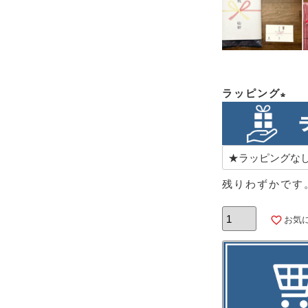
ラッピング
(必
須)
残りわずかです
お気