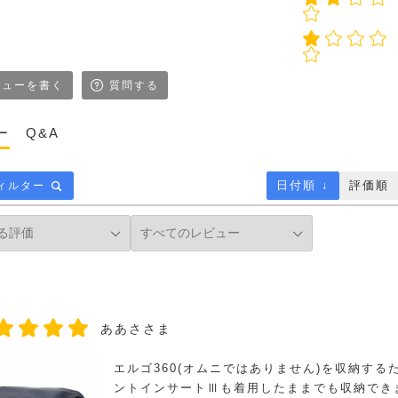
ューを書く
質問する
ー
Q&A
日付順 ↓
評価順
ィルター
ああささま
エルゴ360(オムニではありません)を収納す
ントインサートⅢも着用したままでも収納でき