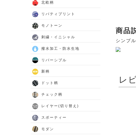
北欧柄
リバティプリント
モノトーン
商品
刺繍・イニシャル
シンプル
撥水加工・防水生地
リバーシブル
新柄
レ
ドット柄
チェック柄
レイヤー(切り替え)
スポーティー
モダン