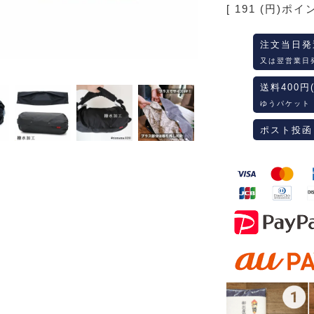
[
191
(円)ポイ
注文当日発
又は翌営業日
送料400円
ゆうパケット
ポスト投函