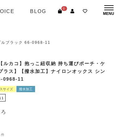
0
OICE
BLOG
ック 66-0968-11
【ルカコ】抱っこ紐収納 持ち運びポーチ・ケ
Lプラス】【撥水加工】ナイロンオックス シン
0968-11
ラスサイズ
撥水加工
11
ころ
1件