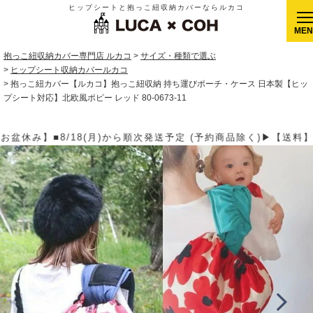
ヒップシートと抱っこ紐収納カバーならルカコ
CLOSE
抱っこ紐収納カバー専門店 ルカコ
サイズ・種類で選ぶ
ヒップシート収納カバールカコ
抱っこ紐カバー【ルカコ】抱っこ紐収納 持ち運びポーチ・ケース 日本製【ヒッ
プシート対応】北欧風ポピー レッド 80-0673-11
定 (予約商品除く)▶【送料】ゆうパケット400円(全国一律)、ゆう