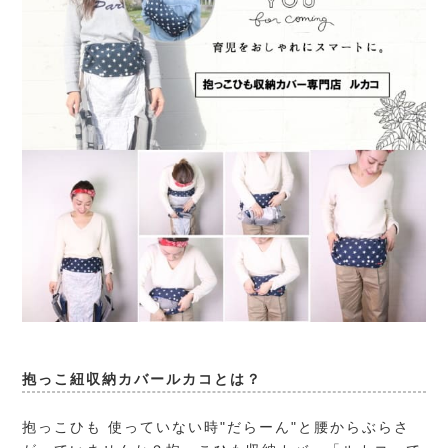
抱っこ紐収納カバールカコとは？
抱っこひも 使っていない時"だらーん"と腰からぶらさ