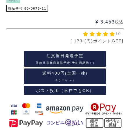
Hサイズ
商品番号
80-0673-11
¥
3,453
税込
2件
[
173
(円)ポイントGET]
注文当日発送予定
又は翌営業日発送予定(予約商品除く)
送料400円(全国一律)
ゆうパケット
ポスト投函（不在でもOK）