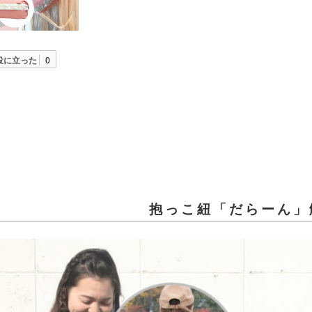
役に立った
0
抱っこ紐「だらーん」