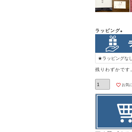
ラッピング
(必
須)
残りわずかです
お気