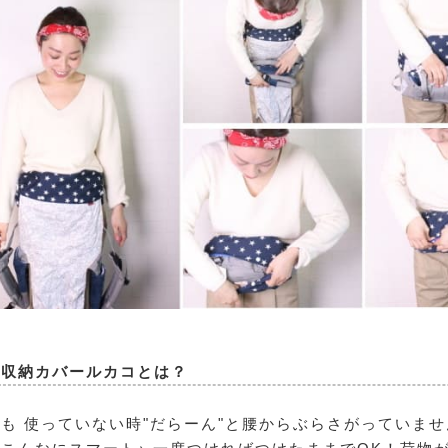
紐収納カバールカコとは？
も 使っていない時"だらーん"と腰からぶらさがっていま