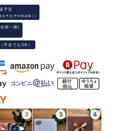
送予定
発送予定(予約商品除く)
(全国一律)
（不在でもOK）