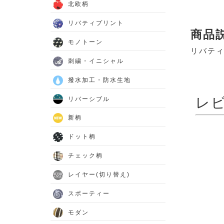
北欧柄
リバティプリント
商品
モノトーン
リバテ
刺繍・イニシャル
撥水加工・防水生地
レ
リバーシブル
新柄
ドット柄
チェック柄
レイヤー(切り替え)
スポーティー
モダン