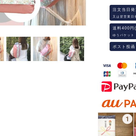
注文当日発
又は翌営業日
送料400円
ゆうパケット
ポスト投函