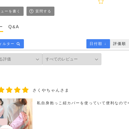
ューを書く
質問する
ー
Q&A
日付順 ↓
評価順
ィルター
さくやちゃんさま
私自身抱っこ紐カバーを使っていて便利なので