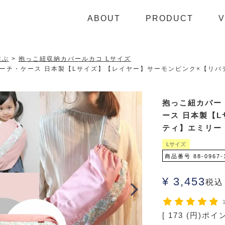
ABOUT
PRODUCT
V
選ぶ
抱っこ紐収納カバールカコ Lサイズ
チ・ケース 日本製【Lサイズ】【レイヤー】サーモンピンク×【リバティ】
抱っこ紐カバー
ース 日本製【
ティ】エミリー 88
Lサイズ
商品番号
88-0967-
¥
3,453
税込
[
173
(円)ポイ