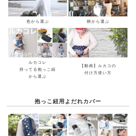
色から選ぶ
柄から選ぶ
ルカコレ
【動画】ルカコの
持ってる抱っこ紐
付け方使い方
から選ぶ
抱っこ紐用よだれカバー