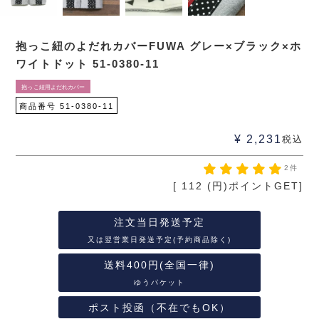
抱っこ紐のよだれカバーFUWA グレー×ブラック×ホ
ワイトドット 51-0380-11
抱っこ紐用よだれカバー
商品番号
51-0380-11
¥
2,231
税込
2件
[
112
(円)ポイントGET]
注文当日発送予定
又は翌営業日発送予定(予約商品除く)
送料400円(全国一律)
ゆうパケット
ポスト投函（不在でもOK）