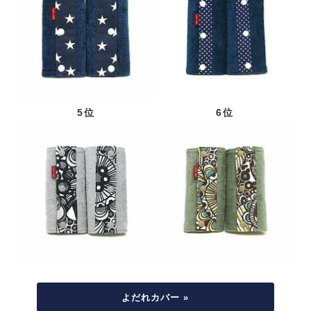
5位
6位
よだれカバー »