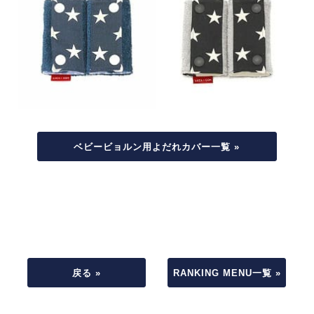
ベビービョルン用よだれカバー一覧 »
戻る »
RANKING MENU一覧 »