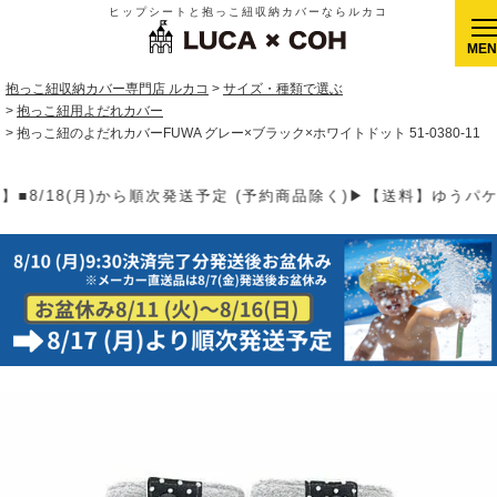
ヒップシートと抱っこ紐収納カバーならルカコ
CLOSE
抱っこ紐収納カバー専門店 ルカコ
サイズ・種類で選ぶ
抱っこ紐用よだれカバー
抱っこ紐のよだれカバーFUWA グレー×ブラック×ホワイトドット 51-0380-11
 (予約商品除く)▶【送料】ゆうパケット400円(全国一律)、ゆうパ