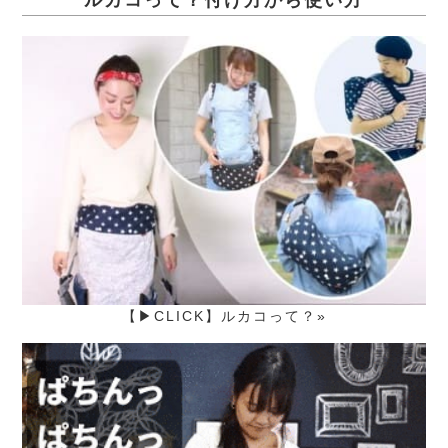
【▶CLICK】ルカコって？»