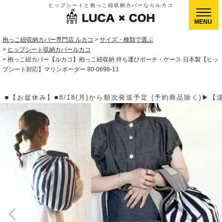
ヒップシートと抱っこ紐収納カバーならルカコ
CLOSE
抱っこ紐収納カバー専門店 ルカコ
サイズ・種類で選ぶ
ヒップシート収納カバールカコ
抱っこ紐カバー【ルカコ】抱っこ紐収納 持ち運びポーチ・ケース 日本製【ヒッ
プシート対応】マリンボーダー 80-0698-11
定 (予約商品除く)▶【送料】ゆうパケット400円(全国一律)、ゆう