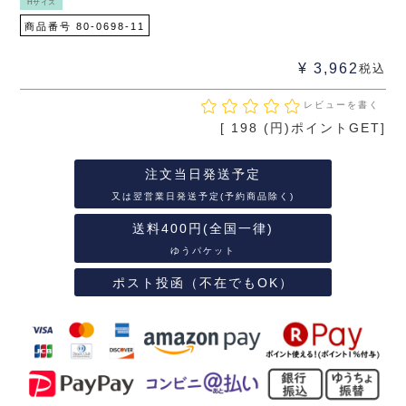
Hサイズ
商品番号
80-0698-11
¥
3,962
税込
レビューを書く
[
198
(円)ポイントGET]
注文当日発送予定
又は翌営業日発送予定(予約商品除く)
送料400円(全国一律)
ゆうパケット
ポスト投函（不在でもOK）