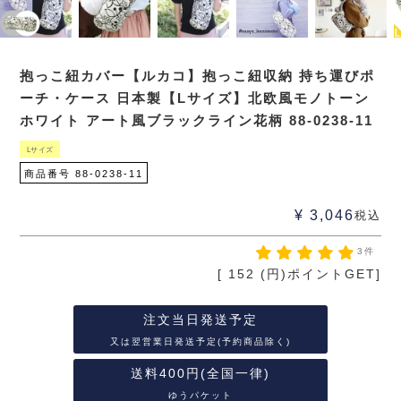
抱っこ紐カバー【ルカコ】抱っこ紐収納 持ち運びポ
ーチ・ケース 日本製【Lサイズ】北欧風モノトーン
ホワイト アート風ブラックライン花柄 88-0238-11
Lサイズ
商品番号
88-0238-11
¥
3,046
税込
3件
[
152
(円)ポイントGET]
注文当日発送予定
又は翌営業日発送予定(予約商品除く)
送料400円(全国一律)
ゆうパケット