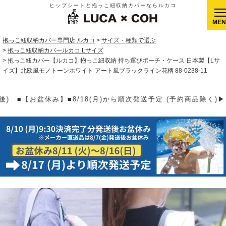
ヒップシートと抱っこ紐収納カバーならルカコ
CLOSE
抱っこ紐収納カバー専門店 ルカコ
サイズ・種類で選ぶ
抱っこ紐収納カバールカコ Lサイズ
抱っこ紐カバー【ルカコ】抱っこ紐収納 持ち運びポーチ・ケース 日本製【Lサ
イズ】北欧風モノトーンホワイト アート風ブラックライン花柄 88-0238-11
送予定 (予約商品除く)▶【送料】ゆうパケット400円(全国一律)、