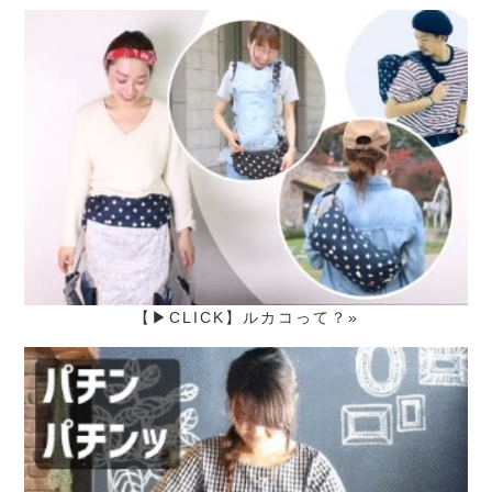
【▶CLICK】ルカコって？»