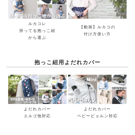
ルカコレ
【動画】ルカコの
持ってる抱っこ紐
付け方使い方
から選ぶ
抱っこ紐用よだれカバー
よだれカバー
よだれカバー
エルゴ他対応
ベビービョルン対応