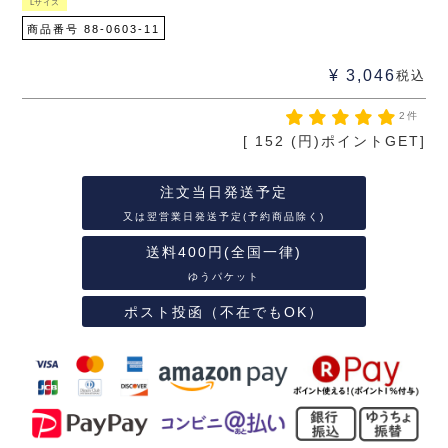
Lサイズ
商品番号
88-0603-11
¥
3,046
税込
2件
[
152
(円)ポイントGET]
注文当日発送予定
又は翌営業日発送予定(予約商品除く)
送料400円(全国一律)
ゆうパケット
ポスト投函（不在でもOK）