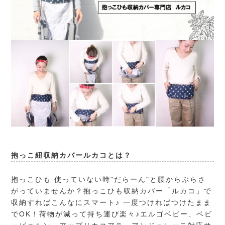
抱っこ紐収納カバールカコとは？
抱っこひも 使っていない時"だらーん"と腰からぶらさ
がっていませんか？抱っこひも収納カバー「ルカコ」で
収納すればこんなにスマート♪ 一度つければつけたまま
でOK！荷物が減って持ち運び楽々♪エルゴベビー、ベビ