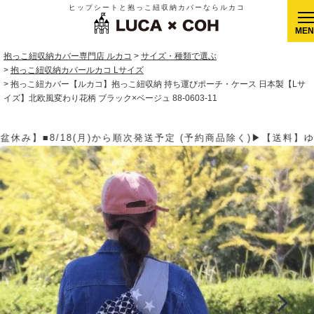
ヒップシートと抱っこ紐収納カバーならルカコ
CLOSE
抱っこ紐収納カバー専門店 ルカコ
サイズ・種類で選ぶ
抱っこ紐収納カバールカコ Lサイズ
抱っこ紐カバー【ルカコ】抱っこ紐収納 持ち運びポーチ・ケース 日本製【Lサ
イズ】北欧風変わり花柄 ブラック×ベージュ 88-0603-11
予約商品除く)▶【送料】ゆうパケット400円(全国一律)、ゆうパック