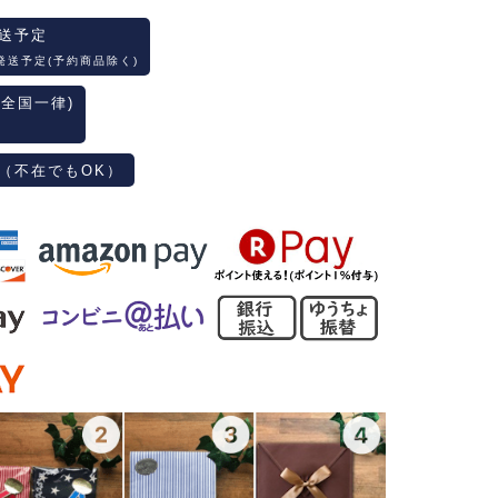
送予定
発送予定(予約商品除く)
(全国一律)
（不在でもOK）