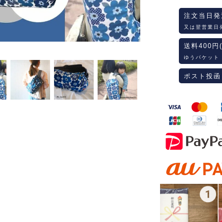
注文当日発
又は翌営業日
送料400円
ゆうパケット
ポスト投函