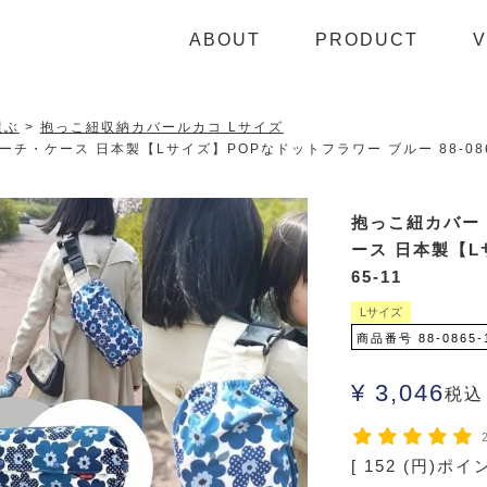
ABOUT
PRODUCT
V
選ぶ
抱っこ紐収納カバールカコ Lサイズ
・ケース 日本製【Lサイズ】POPなドットフラワー ブルー 88-086
抱っこ紐カバー
ース 日本製【L
65-11
Lサイズ
商品番号
88-0865-
¥
3,046
税込
[
152
(円)ポイ