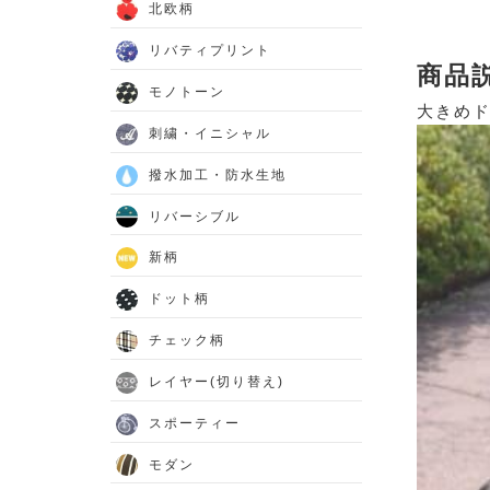
北欧柄
リバティプリント
商品
モノトーン
大きめド
刺繍・イニシャル
撥水加工・防水生地
リバーシブル
新柄
ドット柄
チェック柄
レイヤー(切り替え)
スポーティー
モダン