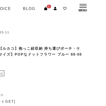
0
OICE
BLOG
5-11
【ルカコ】抱っこ紐収納 持ち運びポーチ・ケ
サイズ】POPなドットフラワー ブルー 88-08
11
2件
ントGET]