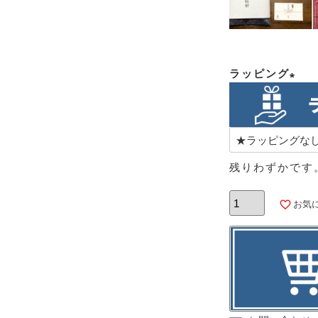
ラッピング
(必
須)
残りわずかです
お気