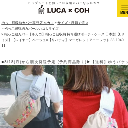
ヒップシートと抱っこ紐収納カバーならルカコ
CLOSE
抱っこ紐収納カバー専門店 ルカコ
サイズ・種類で選ぶ
抱っこ紐収納カバールカコ Lサイズ
抱っこ紐カバー【ルカコ】抱っこ紐収納 持ち運びポーチ・ケース 日本製【Lサ
イズ】【レイヤー】ベージュ×【リバティ】マーガレットアニーレッド 88-1040-
11
品除く)▶【送料】ゆうパケット400円(全国一律)、ゆうパック900