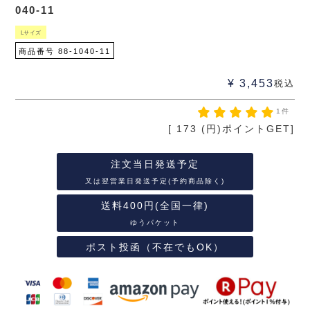
040-11
Lサイズ
商品番号
88-1040-11
¥
3,453
税込
1件
[
173
(円)ポイントGET]
注文当日発送予定
又は翌営業日発送予定(予約商品除く)
送料400円(全国一律)
ゆうパケット
ポスト投函（不在でもOK）