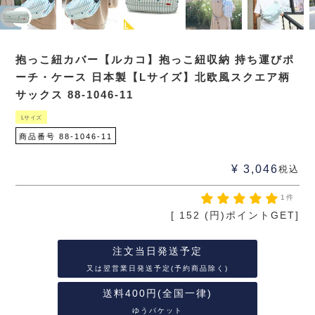
抱っこ紐カバー【ルカコ】抱っこ紐収納 持ち運びポ
ーチ・ケース 日本製【Lサイズ】北欧風スクエア柄
サックス 88-1046-11
Lサイズ
商品番号
88-1046-11
¥
3,046
税込
1件
[
152
(円)ポイントGET]
注文当日発送予定
又は翌営業日発送予定(予約商品除く)
送料400円(全国一律)
ゆうパケット