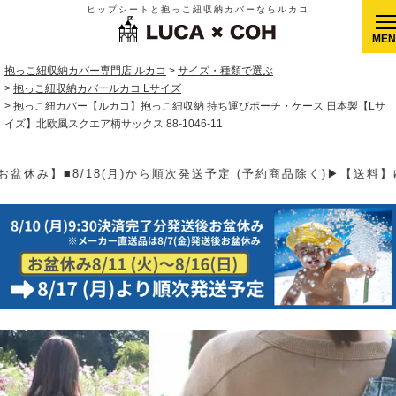
ヒップシートと抱っこ紐収納カバーならルカコ
CLOSE
抱っこ紐収納カバー専門店 ルカコ
サイズ・種類で選ぶ
抱っこ紐収納カバールカコ Lサイズ
抱っこ紐カバー【ルカコ】抱っこ紐収納 持ち運びポーチ・ケース 日本製【Lサ
イズ】北欧風スクエア柄サックス 88-1046-11
予約商品除く)▶【送料】ゆうパケット400円(全国一律)、ゆうパック