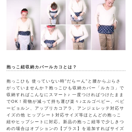
抱っこ紐収納カバールカコとは？
抱っこひも 使っていない時"だらーん"と腰からぶらさ
がっていませんか？抱っこひも収納カバー「ルカコ」で
収納すればこんなにスマート♪ 一度つければつけたまま
でOK！荷物が減って持ち運び楽々♪エルゴベビー、ベビ
ービョルン、アップリカコアラ、アンジェレッテ対応サ
イズの他 ヒップシート対応サイズ等ほとんどの抱っこ
紐やヒップシートに対応。新品の抱っこ紐等で少しきつ
めの場合はオプションの【プラス】を追加すればサイズ