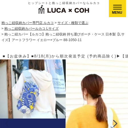
ヒップシートと抱っこ紐収納カバーならルカコ
CLOSE
抱っこ紐収納カバー専門店 ルカコ
サイズ・種類で選ぶ
抱っこ紐収納カバールカコ Lサイズ
抱っこ紐カバー【ルカコ】抱っこ紐収納 持ち運びポーチ・ケース 日本製【Lサ
イズ】アートフラワー イエロー×ブルー 88-1050-11
発送予定 (予約商品除く)▶【送料】ゆうパケット400円(全国一律)