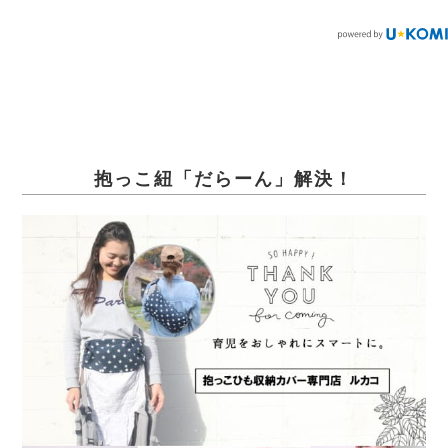
抱っこ紐「だらーん」解決！