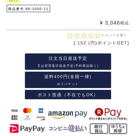
Lサイズ
商品番号
88-1050-11
¥
3,046
税込
レビューを書く
[
152
(円)ポイントGET]
注文当日発送予定
又は翌営業日発送予定(予約商品除く)
送料400円(全国一律)
ゆうパケット
ポスト投函（不在でもOK）