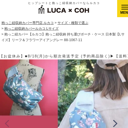
ヒップシートと抱っこ紐収納カバーならルカコ
CLOSE
抱っこ紐収納カバー専門店 ルカコ
サイズ・種類で選ぶ
抱っこ紐収納カバールカコ Lサイズ
抱っこ紐カバー【ルカコ】抱っこ紐収納 持ち運びポーチ・ケース 日本製【Lサ
イズ】リーフ＆フラワーアイアングレー 88-1067-11
定 (予約商品除く)▶【送料】ゆうパケット400円(全国一律)、ゆう