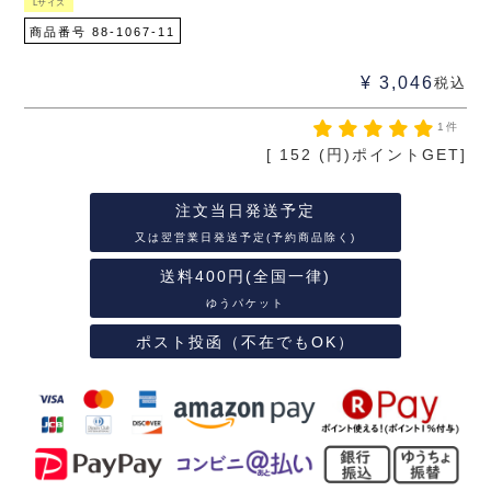
Lサイズ
商品番号
88-1067-11
¥
3,046
税込
1件
[
152
(円)ポイントGET]
注文当日発送予定
又は翌営業日発送予定(予約商品除く)
送料400円(全国一律)
ゆうパケット
ポスト投函（不在でもOK）