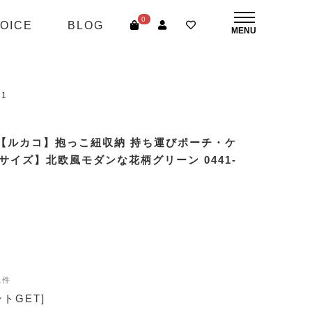
0
OICE
BLOG
1
【ルカコ】抱っこ紐収納 持ち運びポーチ・ケ
サイズ】北欧風モダンな花柄グリーン 0441-
1件
ントGET]