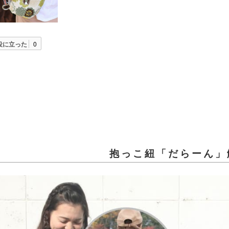
役に立った
0
抱っこ紐「だらーん」