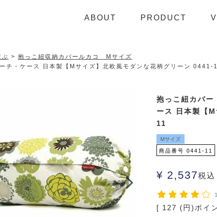
ABOUT
PRODUCT
V
選ぶ
抱っこ紐収納カバールカコ Mサイズ
チ・ケース 日本製【Mサイズ】北欧風モダンな花柄グリーン 0441-1
抱っこ紐カバー
ース 日本製【M
11
Mサイズ
商品番号
0441-11
¥
2,537
税込
[
127
(円)ポイ