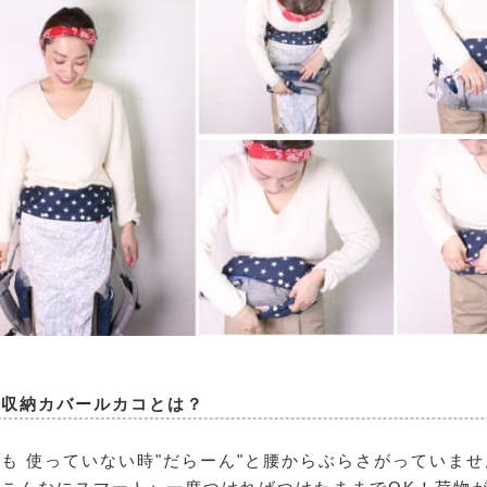
紐収納カバールカコとは？
も 使っていない時"だらーん"と腰からぶらさがっていま