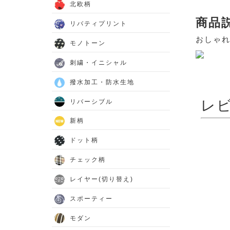
北欧柄
商品
リバティプリント
おしゃ
モノトーン
刺繍・イニシャル
撥水加工・防水生地
レ
リバーシブル
新柄
ドット柄
チェック柄
レイヤー(切り替え)
スポーティー
モダン