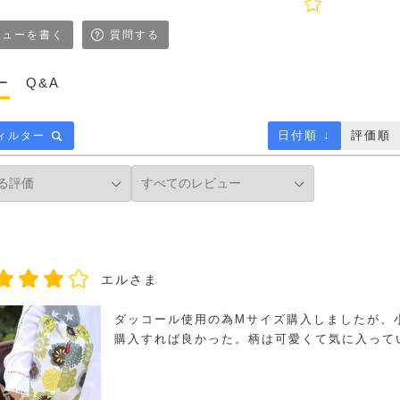
ューを書く
質問する
ー
Q&A
日付順 ↓
評価順
ィルター
エルさま
ダッコール使用の為Mサイズ購入しましたが、
購入すれば良かった。柄は可愛くて気に入って