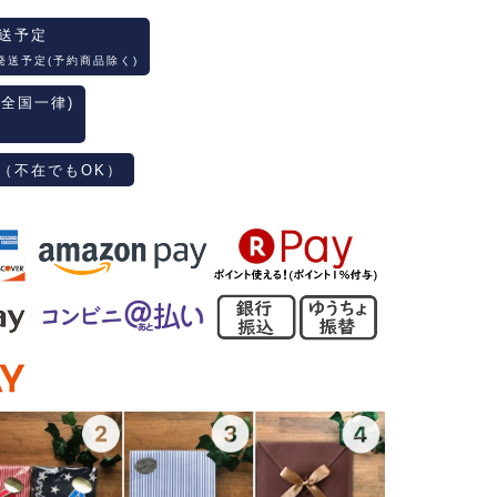
送予定
発送予定(予約商品除く)
(全国一律)
（不在でもOK）