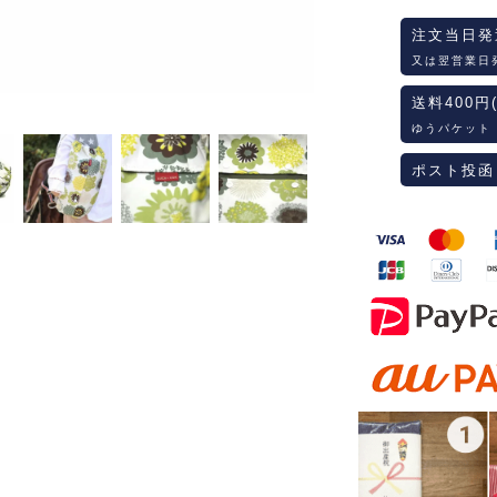
注文当日発
又は翌営業日
送料400円
ゆうパケット
ポスト投函