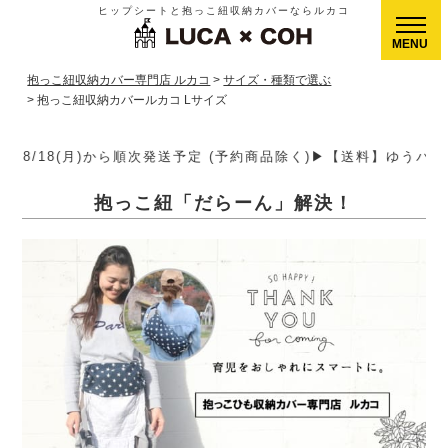
ヒップシートと抱っこ紐収納カバーならルカコ
CLOSE
抱っこ紐収納カバー専門店 ルカコ
サイズ・種類で選ぶ
抱っこ紐収納カバールカコ Lサイズ
予約商品除く)▶【送料】ゆうパケット400円(全国一律)、ゆうパック
抱っこ紐「だらーん」解決！