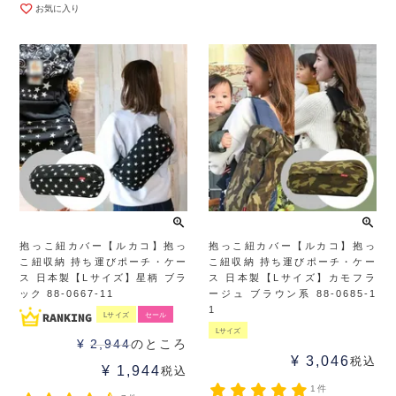
お気に入り
抱っこ紐カバー【ルカコ】抱っ
抱っこ紐カバー【ルカコ】抱っ
こ紐収納 持ち運びポーチ・ケー
こ紐収納 持ち運びポーチ・ケー
ス 日本製【Lサイズ】星柄 ブラ
ス 日本製【Lサイズ】カモフラ
ック 88-0667-11
ージュ ブラウン系 88-0685-1
1
Lサイズ
セール
Lサイズ
¥
2,944
のところ
¥
3,046
税込
¥
1,944
税込
1件