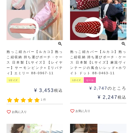
抱っこ紐カバー【ルカコ】抱っ
抱っこ紐カバー【ルカコ】抱っ
こ紐収納 持ち運びポーチ・ケー
こ紐収納 持ち運びポーチ・ケー
ス 日本製【Lサイズ】【レイヤ
ス 日本製【Lサイズ】麻混ヴィ
ー】サーモンピンク×【リバテ
ンテージの風合いレッド×ホワ
ィ】エミリー 88-0967-11
イト ドット 88-0463-11
Lサイズ
Lサイズ
セール
¥
2,747
のところ
¥
3,453
税込
¥
2,247
税込
1件
お気に入り
お気に入り