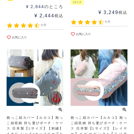
Lサイズ
¥
2,944
のところ
¥
3,249
税込
¥
2,444
税込
6件
6件
お気に入り
お気に入り
抱っこ紐カバー【ルカコ】抱っ
抱っこ紐カバー【ルカコ】抱っ
こ紐収納 持ち運びポーチ・ケー
こ紐収納 持ち運びポーチ・ケー
ス 日本製【Lサイズ】【刺繍】
ス 日本製【Lサイズ】【レイヤ
イカリ レッド×ヒッコリーブル
ー】ベビーピンク×【リバテ