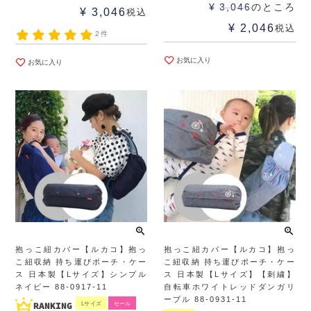
¥
3,046
のところ
¥
3,046
税込
¥
2,046
税込
2件
お気に入り
お気に入り
抱っこ紐カバー【ルカコ】抱っ
抱っこ紐カバー【ルカコ】抱っ
こ紐収納 持ち運びポーチ・ケー
こ紐収納 持ち運びポーチ・ケー
ス 日本製【Lサイズ】シンプル
ス 日本製【Lサイズ】【刺繍】
ネイビー 88-0917-11
自転車ホワイトレッドダンガリ
ーブル 88-0931-11
Lサイズ
セール