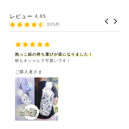
レビュー
4.85
305件
エルゴが便利なBAG風になるカバー
エルゴがかさばるのと持ち運びにだらーんとなる
ので収納カバーを購入。
持ち運びが便利
になりま
した！
一度つ
...
もっと見る
腱鞘炎さま