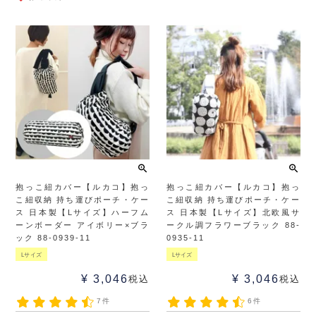
抱っこ紐カバー【ルカコ】抱っ
抱っこ紐カバー【ルカコ】抱っ
こ紐収納 持ち運びポーチ・ケー
こ紐収納 持ち運びポーチ・ケー
ス 日本製【Lサイズ】ハーフム
ス 日本製【Lサイズ】北欧風サ
ーンボーダー アイボリー×ブラ
ークル調フラワーブラック 88-
ック 88-0939-11
0935-11
Lサイズ
Lサイズ
¥
3,046
¥
3,046
税込
税込
7件
6件