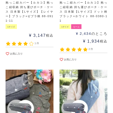
抱っこ紐カバー【ルカコ】抱っ
抱っこ紐カバー【ルカコ】抱っ
こ紐収納 持ち運びポーチ・ケー
こ紐収納 持ち運びポーチ・ケー
ス 日本製【Lサイズ】【レイヤ
ス 日本製【Lサイズ】ドット柄
ー】ブラック×ゼブラ柄 88-091
ブラック×ホワイト 88-0380-1
1-11
1
Lサイズ
Lサイズ
セール
¥
2,434
のところ
¥
3,147
税込
¥
1,934
税込
1件
2件
お気に入り
お気に入り