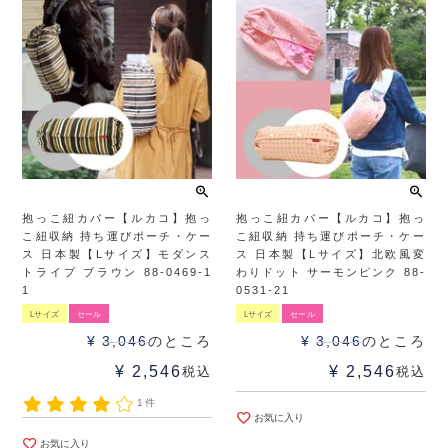
抱っこ紐カバー【ルカコ】抱っ
抱っこ紐カバー【ルカコ】抱っ
こ紐収納 持ち運びポーチ・ケー
こ紐収納 持ち運びポーチ・ケー
ス 日本製【Lサイズ】モダンス
ス 日本製【Lサイズ】北欧風変
トライプ ブラウン 88-0469-1
わりドット サーモンピンク 88-
1
0531-21
Lサイズ
セール
Lサイズ
セール
¥
3,046
のところ
¥
3,046
のところ
¥
2,546
¥
2,546
税込
税込
1件
お気に入り
お気に入り