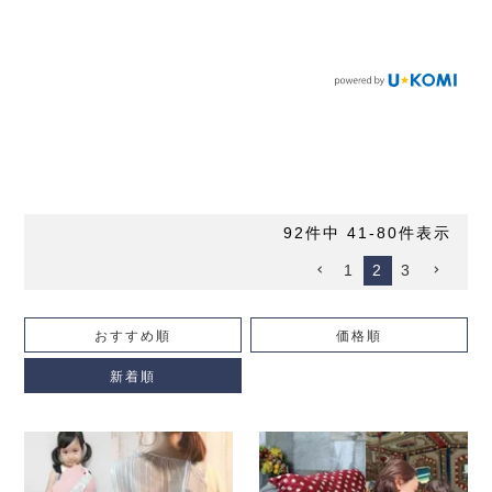
92
件中
41
-
80
件表示
1
2
3
おすすめ順
価格順
新着順