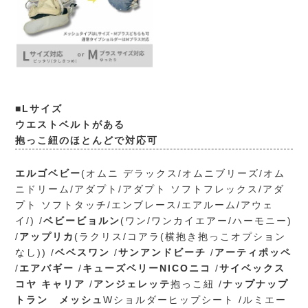
■Lサイズ
ウエストベルトがある
抱っこ紐のほとんどで対応可
エルゴベビー
(オムニ デラックス/オムニブリーズ/オム
ニドリーム/アダプト/アダプト ソフトフレックス/アダ
プト ソフトタッチ/エンブレース/エアルーム/アウェ
イ/) /
ベビービョルン
(ワン/ワンカイエアー/ハーモニー)
/
アップリカ
(ラクリス/コアラ(横抱き抱っこオプション
なし)) /
ベベスワン
/
サンアンドビーチ
/
アーティポッペ
/
エアバギー
/
キューズベリーNICOニコ
/
サイベックス
コヤ キャリア
/
アンジェレッテ
抱っこ紐 /
ナップナップ
トラン メッシュ
Wショルダーヒップシート /ルミエー