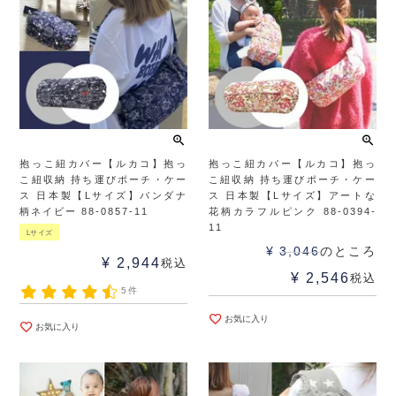
抱っこ紐カバー【ルカコ】抱っ
抱っこ紐カバー【ルカコ】抱っ
こ紐収納 持ち運びポーチ・ケー
こ紐収納 持ち運びポーチ・ケー
ス 日本製【Lサイズ】バンダナ
ス 日本製【Lサイズ】アートな
柄ネイビー 88-0857-11
花柄カラフルピンク 88-0394-
11
Lサイズ
¥
3,046
のところ
¥
2,944
税込
¥
2,546
税込
5件
お気に入り
お気に入り