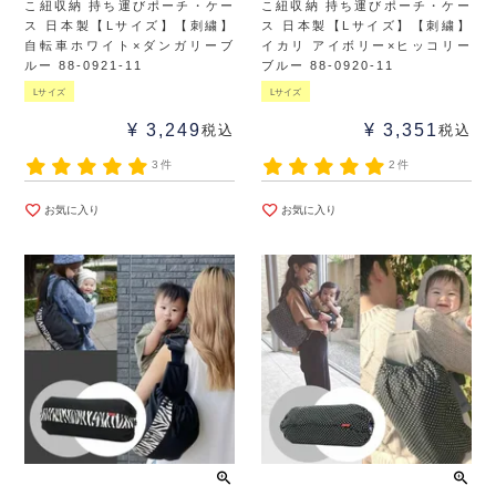
こ紐収納 持ち運びポーチ・ケー
こ紐収納 持ち運びポーチ・ケー
ス 日本製【Lサイズ】【刺繍】
ス 日本製【Lサイズ】【刺繍】
自転車ホワイト×ダンガリーブ
イカリ アイボリー×ヒッコリー
ルー 88-0921-11
ブルー 88-0920-11
Lサイズ
Lサイズ
¥
3,249
¥
3,351
税込
税込
3件
2件
お気に入り
お気に入り