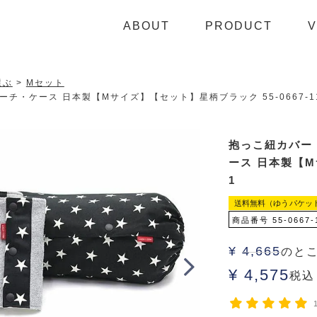
ABOUT
PRODUCT
V
選ぶ
Mセット
チ・ケース 日本製【Mサイズ】【セット】星柄ブラック 55-0667-1
抱っこ紐カバー
ース 日本製【M
1
送料無料（ゆうパケッ
商品番号
55-0667-
¥
4,665
のと
¥
4,575
税込