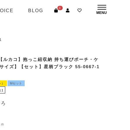
0
OICE
BLOG
1
【ルカコ】抱っこ紐収納 持ち運びポーチ・ケ
サイズ】【セット】星柄ブラック 55-0667-1
ト）
Mセット
11
ころ
1件