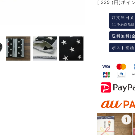
[
229
(円)ポイ
注文当日又
(ご予約商品除
送料無料(
ポスト投函