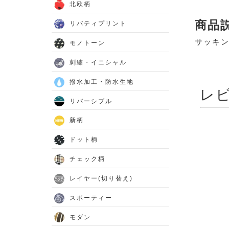
北欧柄
商品
リバティプリント
サッキン
モノトーン
刺繍・イニシャル
撥水加工・防水生地
レ
リバーシブル
新柄
ドット柄
チェック柄
レイヤー(切り替え)
スポーティー
モダン