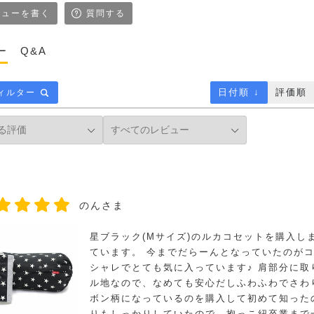
ューを書く
質問する
ー
Q&A
日付順 ↓
評価順
ィルター
のんさま
星ブラック(Mサイズ)のルカコセットを購入し
ています。 今までだらーんとなっていたのが
シャレでとても気に入っています♪ 肩部分に
ル地なので、なめても安心だしふわふわでさわ
ボン柄になっているのを購入して初めて知った
りもしっかりしていたので、抱っこ紐卒業まで一