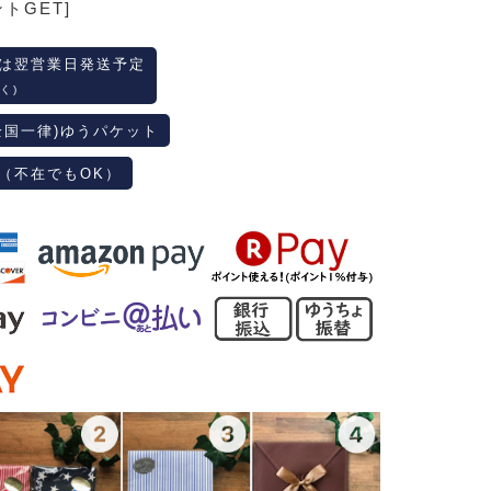
ントGET]
は翌営業日発送予定
く)
全国一律)ゆうパケット
（不在でもOK）