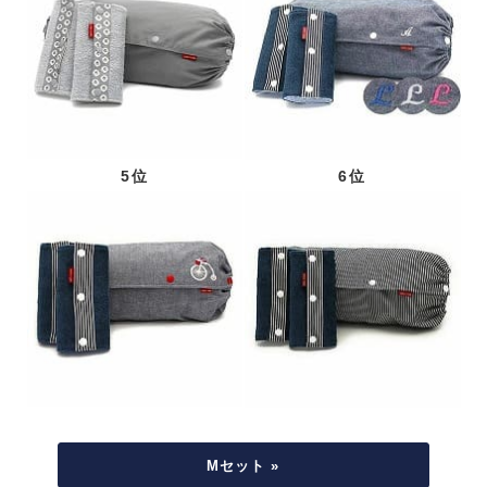
5位
6位
Mセット »