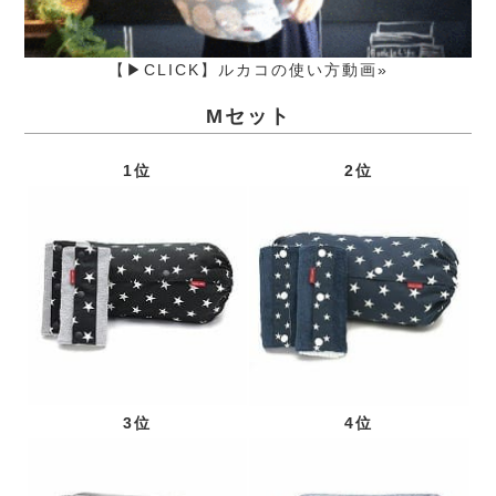
【▶CLICK】ルカコの使い方動画»
Mセット
1位
2位
3位
4位