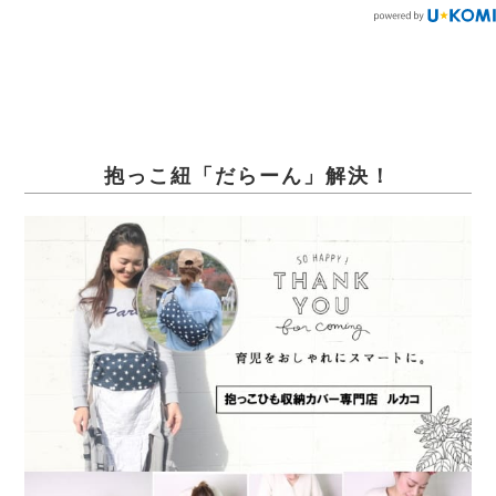
抱っこ紐「だらーん」解決！