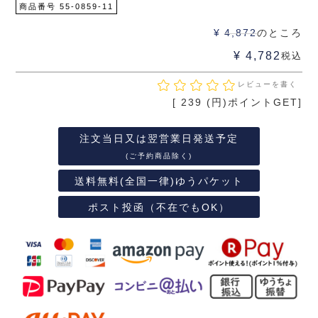
商品番号
55-0859-11
¥
4,872
のところ
¥
4,782
税込
レビューを書く
[
239
(円)ポイントGET]
注文当日又は翌営業日発送予定
(ご予約商品除く)
送料無料(全国一律)ゆうパケット
ポスト投函（不在でもOK）