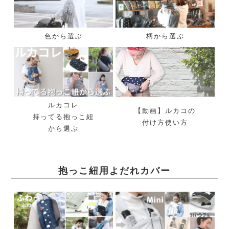
色から選ぶ
柄から選ぶ
ルカコレ
【動画】ルカコの
持ってる抱っこ紐
付け方使い方
から選ぶ
抱っこ紐用よだれカバー