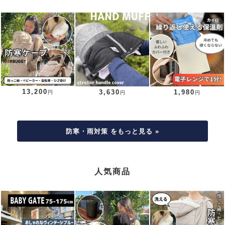
13,200
3,630
1,980
円
円
円
防寒・雨対策 をもっと見る »
人気商品