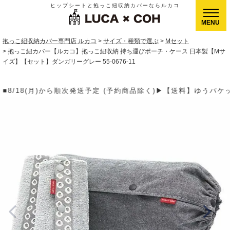
ヒップシートと抱っこ紐収納カバーならルカコ
CLOSE
抱っこ紐収納カバー専門店 ルカコ
サイズ・種類で選ぶ
Mセット
抱っこ紐カバー【ルカコ】抱っこ紐収納 持ち運びポーチ・ケース 日本製【Mサ
イズ】【セット】ダンガリーグレー 55-0676-11
除く)▶【送料】ゆうパケット400円(全国一律)、ゆうパック900円