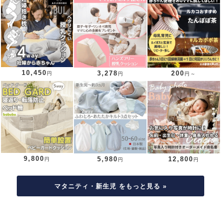
10,450
3,278
200
円
円
円～
9,800
5,980
12,800
円
円
円
マタニティ・新生児 をもっと見る »