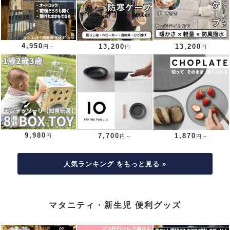
4,950
13,200
13,200
円～
円
円
9,980
7,700
1,870
円
円～
円～
人気ランキング をもっと見る »
マタニティ・新生児 便利グッズ