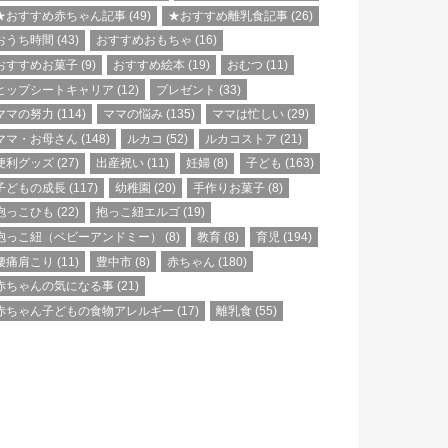
★おすすめ赤ちゃん記事
(49)
★おすすめ離乳食記事
(26)
おうち時間
(43)
おすすめおもちゃ
(16)
おすすめお菓子
(9)
おすすめ絵本
(19)
おむつ
(11)
ヒップシートキャリア
(12)
プレゼント
(33)
ママの努力
(114)
ママの悩み
(135)
ママは忙しい
(29)
ママ・お母さん
(148)
ルカコ
(52)
ルカコストア
(21)
便利グッズ
(27)
出産祝い
(11)
妊婦
(8)
子ども
(163)
子どもの成長
(117)
幼稚園
(20)
手作りお菓子
(8)
抱っこひも
(22)
抱っこ紐エルゴ
(19)
抱っこ紐（ベビーアンドミー）
(8)
教育
(8)
育児
(194)
腰痛肩こり
(11)
豊中市
(8)
赤ちゃん
(180)
赤ちゃんの気になる事
(21)
赤ちゃん子どもの食物アレルギー
(17)
離乳食
(55)