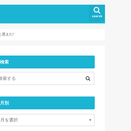
search
思えた!
検索
月別