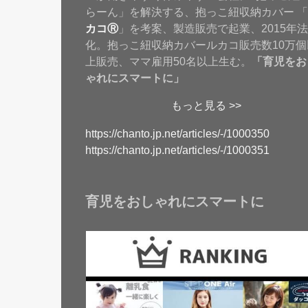
らーん」を解決する、抱っこ紐収納カバー 「
カコⓇ
」を考案、製造販売で起業、2015年
化。抱っこ紐収納カバールカコ販売数10万個
上販売、ママ雇用50名以上生む。
「育児をお
ゃれにスマートに」
もっと見る >>
https://chanto.jp.net/articles/-/1000350
https://chanto.jp.net/articles/-/1000351
育児をおしゃれにスマートに