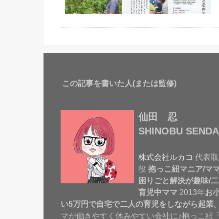
この記事を書いた人(または監修)
仙田 忍
SHINOBU SENDA
株式会社ルカコ
代表取
役
抱っこ紐マニア/マ
困りごと解決が趣味/二
育児中ママ
2013年
お
い5万円で自宅で二人の育児をしながら起業
マが働きやすく休みやすい会社に♪抱っこ紐