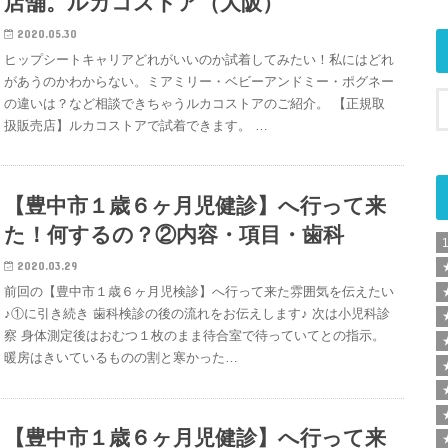
店舗。ルカコストア（大阪）
2020.05.30
ヒップシートキャリアどれがいいのか試着してみたい！私にはどれ
があうのかわからない。ミアミリー・ベビーアンドミー・ポグネー
の違いは？など相談できちゃうルカコストアのご紹介。 【正規取
扱販売店】ルカコストアで試着できます。 …
【豊中市１歳６ヶ月児健診】へ行って来
た！何するの？②内容・項目・歯科
2020.03.29
前回の【豊中市１歳６ヶ月児検診】へ行って来た雰囲気を伝えたい
♪①に引き続き 歯科検診の後の流れをお伝えします♪ 次は小児科診
察 身体測定後はおむつ１枚のまま待合室で待っていてとの指示。
暖房はきいているものの割と寒かった…
【豊中市１歳６ヶ月児健診】へ行って来