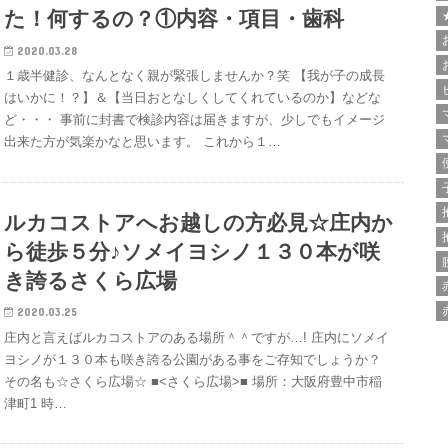
た！何するの？①内容・項目・歯科
2020.03.28
１歳半健診、なんとなく親が緊張しませんか？笑 【我が子の成長
はいかに！？】＆【当日おとなしくしてくれているのか】などな
ど・・・ 事前に封書で検診内容は届きますが、少しでもイメージ
出来た方が気楽かなと思います。 これから１…
ルカコストアへお越しの方必見☆庄内か
ら徒歩５分♪ソメイヨシノ１３０本が咲
き誇るさくら広場
2020.03.25
庄内と言えばルカコストアのある場所＾＾ですが…! 庄内にソメイ
ヨシノが１３０本も咲き誇る公園がある事をご存知でしょうか？
その名も☆さくら広場☆ ■<さくら広場>■ 場所：大阪府豊中市稲
津町1 時…