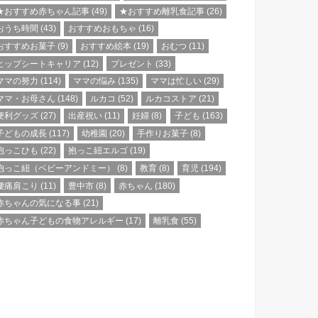
★おすすめ赤ちゃん記事
(49)
★おすすめ離乳食記事
(26)
おうち時間
(43)
おすすめおもちゃ
(16)
おすすめお菓子
(9)
おすすめ絵本
(19)
おむつ
(11)
ヒップシートキャリア
(12)
プレゼント
(33)
ママの努力
(114)
ママの悩み
(135)
ママは忙しい
(29)
ママ・お母さん
(148)
ルカコ
(52)
ルカコストア
(21)
便利グッズ
(27)
出産祝い
(11)
妊婦
(8)
子ども
(163)
子どもの成長
(117)
幼稚園
(20)
手作りお菓子
(8)
抱っこひも
(22)
抱っこ紐エルゴ
(19)
抱っこ紐（ベビーアンドミー）
(8)
教育
(8)
育児
(194)
腰痛肩こり
(11)
豊中市
(8)
赤ちゃん
(180)
赤ちゃんの気になる事
(21)
赤ちゃん子どもの食物アレルギー
(17)
離乳食
(55)