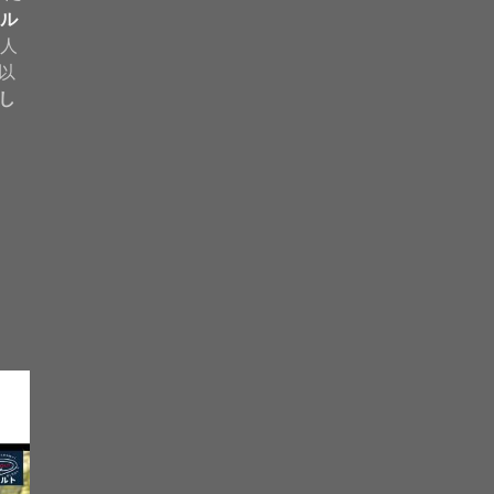
ル
法人
以
し