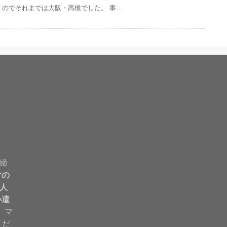
のでそれまでは大阪・高槻でした。 事…
締
マの
人
小遣
。 マ
「だ